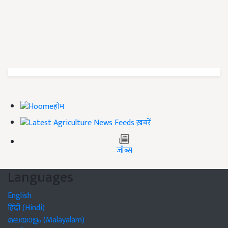
होम
ख़बरें
जॉब्स
Languages
English
हिंदी (Hindi)
മലയാളം (Malayalam)