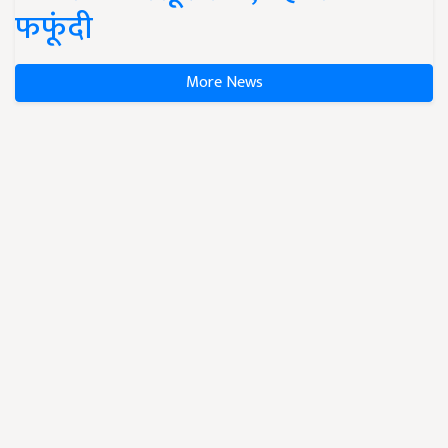
फफूंदी
More News