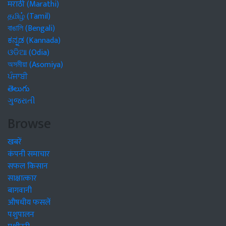
मराठी (Marathi)
தமிழ் (Tamil)
বাঙালি (Bengali)
ಕನ್ನಡ (Kannada)
ଓଡିଆ (Odia)
অসমীয়া (Asomiya)
ਪੰਜਾਬੀ
తెలుగు
ગુજરાતી
Browse
खबरें
कंपनी समाचार
सफल किसान
साक्षात्कार
बागवानी
औषधीय फसलें
पशुपालन