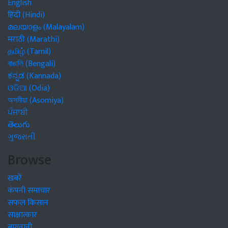
English
हिंदी (Hindi)
മലയാളം (Malayalam)
मराठी (Marathi)
தமிழ் (Tamil)
বাঙালি (Bengali)
ಕನ್ನಡ (Kannada)
ଓଡିଆ (Odia)
অসমীয়া (Asomiya)
ਪੰਜਾਬੀ
తెలుగు
ગુજરાતી
Browse
खबरें
कंपनी समाचार
सफल किसान
साक्षात्कार
बागवानी