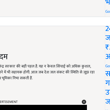
भ
Go
P
2
ज
₹
अ
कदम
Go
द्र सरकार की बड़ी पहल है. यह न केवल सिंचाई को अधिक कुशल,
स
े में भी सहायक होगी. आज जब देश जल संकट की स्थिति से जूझ रहा
म भूमिका निभा सकती हैं.
ग
उ
ERTISEMENT
ज