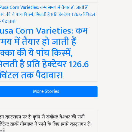
usa Corn Varieties: कम
मय में तैयार हो जाती हैं
क्का की ये पांच किस्में,
िलती है प्रति हेक्टेयर 126.6
्विंटल तक पैदावार!
More Stories
हम व्हाट्सएप पर हैं! कृषि से संबंधित देशभर की सभी
लेटेस्ट ख़बरें मोबाइल में पढ़ने के लिए हमारे व्हाट्सएप से
जुड़ें.