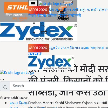
MFOI 2026
होम
ख़बरें
मौसम
खेती-बाड़ी
सरकारी योजना
गैलरी
वीडियो
मासिक पत्रिका
डायरेक्टरी
हिंदी
MFOI 2026
न्यूज़ रैप
सफल किसान
बाजार
साक्षात्कार
क
Home
ख़बरें
इस योजना को मोदी सरक
की मंजूरी, किसानों क
सब्सिडी, जानें कैसे उठ
#Top on Krishi Jagran
Pradhan Mantri Krishi Sinchayee Yojana: प्रधानमंत
सफल किसान