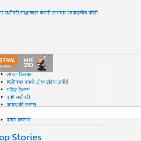
ार
मशीनरी
साक्षात्कार
कंपनी समाचार
सम्पादकीय
फोटो
op on Krishi Jagran
सफल किसान
मिलेनियर फार्मर ऑफ इंडिया अवॉर्ड
महिंद्रा ट्रैक्टर्स
कृषि मशीनरी
जायद की फसल
बिज़नेस आइडियाज
पीएम किसान
op Stories