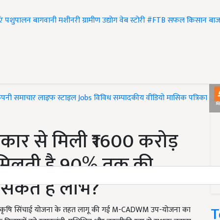
एं
पशुपालन
बागवानी
मशीनरी
ग्रामीण उद्योग
वेब स्टोरी
#FTB
सफल किसान
बाज
ंपनी समाचार
लाइफ स्टाइल
Jobs
विविध
सम्पादकीय
वीडियो
मासिक पत्रिका
#T
ार से मिली ₹1600 करोड़
ो मिलती है 90% तक की
ा सकते हैं लाभ?
T
्री कृषि सिंचाई योजना के तहत लागू की गई M-CADWM उप-योजना का