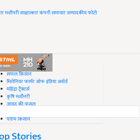
ार
मशीनरी
साक्षात्कार
कंपनी समाचार
सम्पादकीय
फोटो
op on Krishi Jagran
सफल किसान
मिलेनियर फार्मर ऑफ इंडिया अवॉर्ड
महिंद्रा ट्रैक्टर्स
कृषि मशीनरी
जायद की फसल
बिज़नेस आइडियाज
पीएम किसान
op Stories