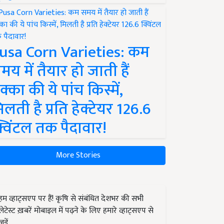
usa Corn Varieties: कम
मय में तैयार हो जाती हैं
क्का की ये पांच किस्में,
िलती है प्रति हेक्टेयर 126.6
्विंटल तक पैदावार!
More Stories
हम व्हाट्सएप पर हैं! कृषि से संबंधित देशभर की सभी
लेटेस्ट ख़बरें मोबाइल में पढ़ने के लिए हमारे व्हाट्सएप से
जुड़ें.