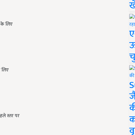
ख
ं के लिए
ए
ऊ
च
के लिए
S
ज
क
क
हले स्तर पर
वृ