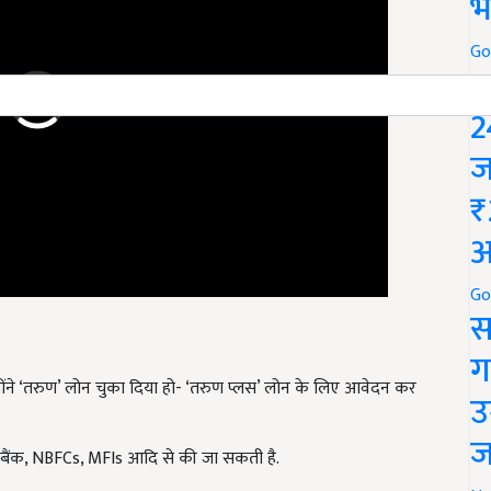
भ
Go
P
2
ज
₹
अ
Go
स
ग
न्होंने ‘तरुण’ लोन चुका दिया हो- ‘तरुण प्लस’ लोन के लिए आवेदन कर
उ
ी बैंक, NBFCs, MFIs आदि से की जा सकती है.
ज
ानकारी और प्रोजेक्ट रिपोर्ट (नया व्यवसाय शुरू करने वालों के लिए)