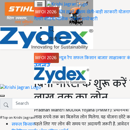
MFOI 2026
होम
ख़बरें
मौसम
खेती-बाड़ी
सरकारी योजना
गैलरी
वीडियो
मासिक पत्रिका
डायरेक्टरी
हिंदी
MFOI 2026
न्यूज़ रैप
सफल किसान
बाजार
साक्षात्कार
क
Home
ख़बरें
बिना गारंटी के शुरू करे
लाख तक का लोन
Pradhan Mantri MUDRA Yojana (PMMY): प्रधानमंत्री मुद्र
लाख रुपये तक का बिजनेस लोन मिलेगा. यह योजना छोटे कारोब
#Top on Krishi Jagran
पहले लिए गए लोन की समय पर अदायगी जरूरी है. आवेदन प्रक्
सफल किसान