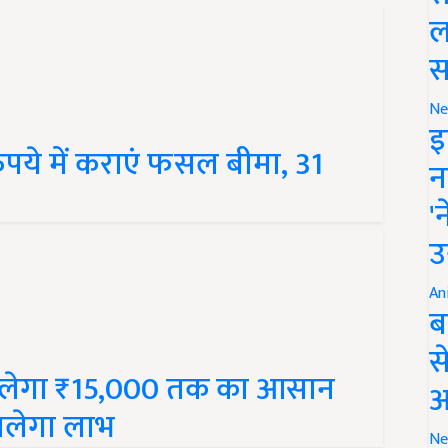
ल
स
Ne
इ
ुपये में कराएं फसल बीमा, 31
न
'
उ
An
ब
स
िलेगा ₹15,000 तक का आसान
आ
मिलेगा लाभ
Ne