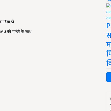
का दिया हो
P
FMU
की गारंटी के साथ
स
म
म
क