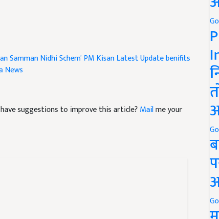
अ
Go
P
an Samman Nidhi Schem'
PM Kisan Latest Update
benifits
I
na News
न
त
nd have suggestions to improve this article?
Mail
me your
अ
Go
ब
प
अ
Go
म