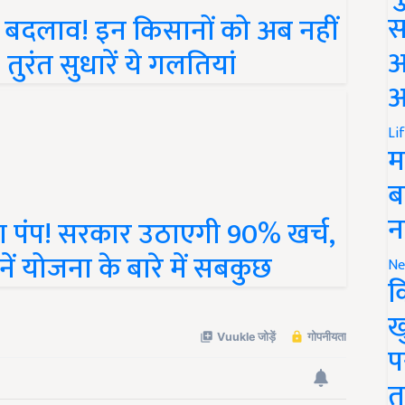
ा बदलाव! इन किसानों को अब नहीं
स
तुरंत सुधारें ये गलतियां
अ
आ
Li
म
ब
ा पंप! सरकार उठाएगी 90% खर्च,
न
ें योजना के बारे में सबकुछ
Ne
क
ख
प
त