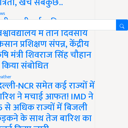
ात्रता, खर्च सबकुछ..
ws
ानी लक्ष्मीबाई कृषि
िश्वविद्यालय में तीन दिवसीय
िसान प्रशिक्षण संपन्न, केंद्रीय
ृषि मंत्री शिवराज सिंह चौहान
े किया संबोधित
ather
िल्ली-NCR समेत कई राज्यों में
ारिश ने मचाई आफत! IMD ने
5 से अधिक राज्यों में बिजली
ड़कने के साथ तेज बारिश का