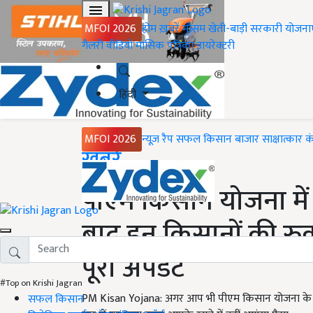
MFOI 2026
होम
ख़बरें
मौसम
खेती-बाड़ी
सरकारी योजना
गैलरी
वीडियो
मासिक पत्रिका
डायरेक्टरी
हिंदी
MFOI 2026
न्यूज़ रैप
सफल किसान
बाजार
साक्षात्कार
क
Home
ख़बरें
पीएम किसान योजना में 
बाद इन किसानों की रु
पूरा अपडेट
#Top on Krishi Jagran
PM Kisan Yojana: अगर आप भी पीएम किसान योजना के लाभा
सफल किसान