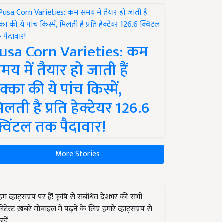
usa Corn Varieties: कम
मय में तैयार हो जाती हैं
क्का की ये पांच किस्में,
िलती है प्रति हेक्टेयर 126.6
्विंटल तक पैदावार!
More Stories
हम व्हाट्सएप पर हैं! कृषि से संबंधित देशभर की सभी
लेटेस्ट ख़बरें मोबाइल में पढ़ने के लिए हमारे व्हाट्सएप से
जुड़ें.