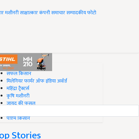
ार
मशीनरी
साक्षात्कार
कंपनी समाचार
सम्पादकीय
फोटो
op on Krishi Jagran
सफल किसान
मिलेनियर फार्मर ऑफ इंडिया अवॉर्ड
महिंद्रा ट्रैक्टर्स
कृषि मशीनरी
जायद की फसल
बिज़नेस आइडियाज
पीएम किसान
op Stories