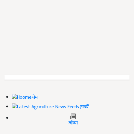
होम
ख़बरें
जॉब्स