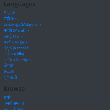
Languages
English
हिंदी (Hindi)
മലയാളം (Malayalam)
मराठी (Marathi)
தமிழ் (Tamil)
বাঙালি (Bengali)
ಕನ್ನಡ (Kannada)
ଓଡିଆ (Odia)
অসমীয়া (Asomiya)
ਪੰਜਾਬੀ
తెలుగు
ગુજરાતી
Browse
खबरें
कंपनी समाचार
सफल किसान