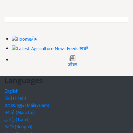
होम
ख़बरें
जॉब्स
Languages
English
हिंदी (Hindi)
മലയാളം (Malayalam)
मराठी (Marathi)
தமிழ் (Tamil)
বাঙালি (Bengali)