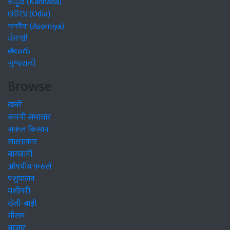
ಕನ್ನಡ (Kannada)
ଓଡିଆ (Odia)
অসমীয়া (Asomiya)
ਪੰਜਾਬੀ
తెలుగు
ગુજરાતી
Browse
खबरें
कंपनी समाचार
सफल किसान
साक्षात्कार
बागवानी
औषधीय फसलें
पशुपालन
मशीनरी
खेती-बाड़ी
मौसम
बाजार