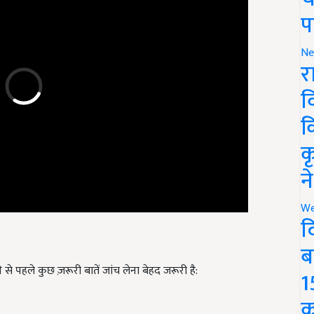
प
Ne
र
व
क
क
न
We
द
ब
े पहले कुछ ज़रूरी बातें जांच लेना बेहद जरूरी है:
1
क
िया है.