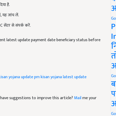
अ
यह जांच लें.
Go
ेंटर से संपर्क करें.
P
I
ment latest update payment date beneficiary status before
न
त
अ
isan yojana update
pm kisan yojana latest update
Go
ब
प
nd have suggestions to improve this article?
Mail
me your
अ
Go