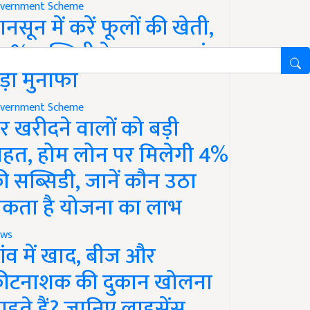
vernment Scheme
ानसून में करें फूलों की खेती,
0% सब्सिडी के साथ कमाएं
ड़ा मुनाफा
vernment Scheme
र खरीदने वालों को बड़ी
ाहत, होम लोन पर मिलेगी 4%
ी सब्सिडी, जानें कौन उठा
कता है योजना का लाभ
ws
ांव में खाद, बीज और
ीटनाशक की दुकान खोलना
ाहते हैं? जानिए लाइसेंस,