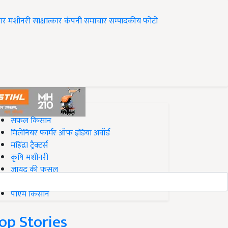
ार
मशीनरी
साक्षात्कार
कंपनी समाचार
सम्पादकीय
फोटो
op on Krishi Jagran
सफल किसान
मिलेनियर फार्मर ऑफ इंडिया अवॉर्ड
महिंद्रा ट्रैक्टर्स
कृषि मशीनरी
जायद की फसल
बिज़नेस आइडियाज
पीएम किसान
op Stories