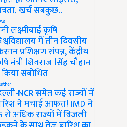
ात्रता, खर्च सबकुछ..
ws
ानी लक्ष्मीबाई कृषि
िश्वविद्यालय में तीन दिवसीय
िसान प्रशिक्षण संपन्न, केंद्रीय
ृषि मंत्री शिवराज सिंह चौहान
े किया संबोधित
ather
िल्ली-NCR समेत कई राज्यों में
ारिश ने मचाई आफत! IMD ने
5 से अधिक राज्यों में बिजली
ड़कने के साथ तेज बारिश का