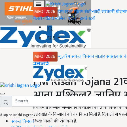
MFOI 2026
होम
ख़बरें
मौसम
खेती-बाड़ी
सरकारी योजना
गैलरी
वीडियो
मासिक पत्रिका
डायरेक्टरी
हिंदी
MFOI 2026
न्यूज़ रैप
सफल किसान
बाजार
साक्षात्कार
क
Home
ख़बरें
PM Kisan Yojana 21वीं
आना मुश्किल? जानिए 
प्रधानमंत्री किसान सम्मान निधि योजना की 21वीं किस्त का
उत्तराखंड के किसानों को यह किस्त मिली है. दिवाली से पहले
#Top on Krishi Jagran
किस्त मिलने की संभावना है.
सफल किसान