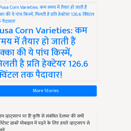
usa Corn Varieties: कम
मय में तैयार हो जाती हैं
क्का की ये पांच किस्में,
िलती है प्रति हेक्टेयर 126.6
्विंटल तक पैदावार!
More Stories
हम व्हाट्सएप पर हैं! कृषि से संबंधित देशभर की सभी
लेटेस्ट ख़बरें मोबाइल में पढ़ने के लिए हमारे व्हाट्सएप से
जुड़ें.