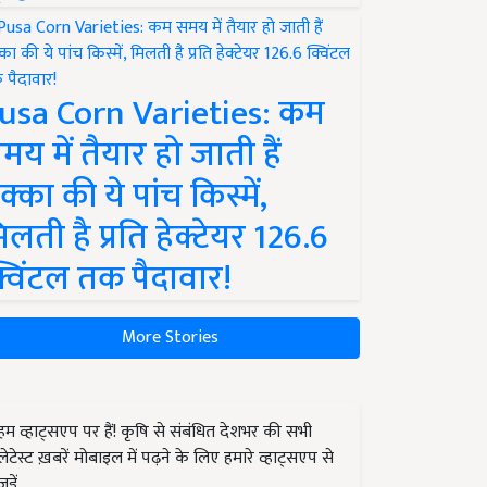
usa Corn Varieties: कम
मय में तैयार हो जाती हैं
क्का की ये पांच किस्में,
िलती है प्रति हेक्टेयर 126.6
्विंटल तक पैदावार!
More Stories
हम व्हाट्सएप पर हैं! कृषि से संबंधित देशभर की सभी
लेटेस्ट ख़बरें मोबाइल में पढ़ने के लिए हमारे व्हाट्सएप से
जुड़ें.