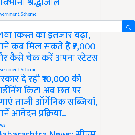
ावभीनी श्रद्धांजलि
vernment Scheme
M Kisan Yojana Update:
4वीं किस्त का इंतजार बढ़ा,
ानें कब मिल सकते हैं ₹2,000
र कैसे चेक करें अपना स्टेटस
vernment Scheme
रकार दे रही ₹10,000 की
ार्डनिंग किट! अब छत पर
गाएं ताजी ऑर्गेनिक सब्जियां,
ानें आवेदन प्रक्रिया..
ws
aharashtra News: सीएम