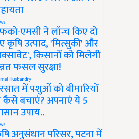
हायता
ws
फको-एमसी ने लॉन्च किए दो
ए कृषि उत्पाद, 'मित्सुकी' और
नेक्सावेट', किसानों को मिलेगी
न्नत फसल सुरक्षा!
imal Husbandry
रसात में पशुओं को बीमारियों
े कैसे बचाएं? अपनाएं ये 5
सान उपाय..
ws
ृषि अनुसंधान परिसर, पटना में