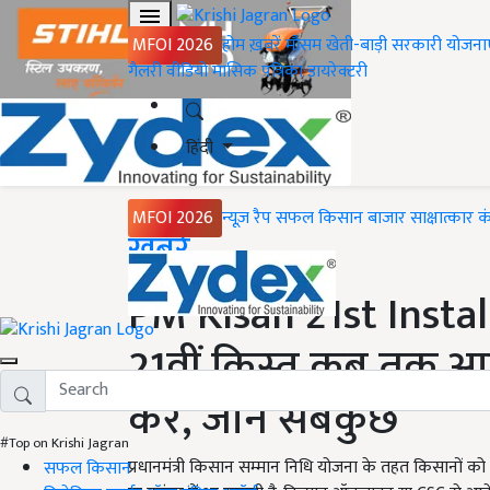
MFOI 2026
होम
ख़बरें
मौसम
खेती-बाड़ी
सरकारी योजना
गैलरी
वीडियो
मासिक पत्रिका
डायरेक्टरी
हिंदी
MFOI 2026
न्यूज़ रैप
सफल किसान
बाजार
साक्षात्कार
क
Home
ख़बरें
PM Kisan 21st Insta
21वीं किस्त कब तक आए
करें, जानें सबकुछ
#Top on Krishi Jagran
प्रधानमंत्री किसान सम्मान निधि योजना के तहत किसानों को स
सफल किसान