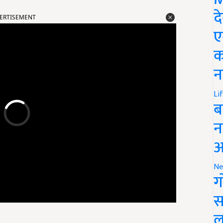
द
ERTISEMENT
ए
क
न
Li
ब
न
आ
Ne
ग
स
ल