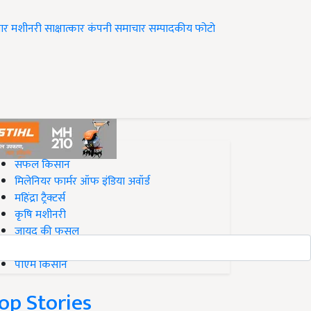
ार
मशीनरी
साक्षात्कार
कंपनी समाचार
सम्पादकीय
फोटो
op on Krishi Jagran
सफल किसान
मिलेनियर फार्मर ऑफ इंडिया अवॉर्ड
महिंद्रा ट्रैक्टर्स
कृषि मशीनरी
जायद की फसल
बिज़नेस आइडियाज
पीएम किसान
op Stories