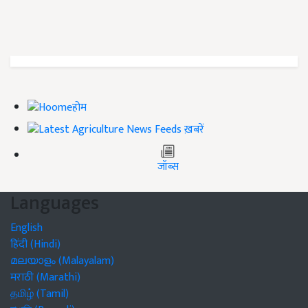
होम
ख़बरें
जॉब्स
Languages
English
हिंदी (Hindi)
മലയാളം (Malayalam)
मराठी (Marathi)
தமிழ் (Tamil)