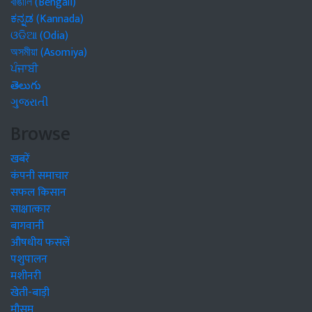
বাঙালি (Bengali)
ಕನ್ನಡ (Kannada)
ଓଡିଆ (Odia)
অসমীয়া (Asomiya)
ਪੰਜਾਬੀ
తెలుగు
ગુજરાતી
Browse
खबरें
कंपनी समाचार
सफल किसान
साक्षात्कार
बागवानी
औषधीय फसलें
पशुपालन
मशीनरी
खेती-बाड़ी
मौसम