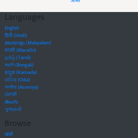
जॉब्स
Languages
English
हिंदी (Hindi)
മലയാളം (Malayalam)
मराठी (Marathi)
தமிழ் (Tamil)
বাঙালি (Bengali)
ಕನ್ನಡ (Kannada)
ଓଡିଆ (Odia)
অসমীয়া (Asomiya)
ਪੰਜਾਬੀ
తెలుగు
ગુજરાતી
Browse
खबरें