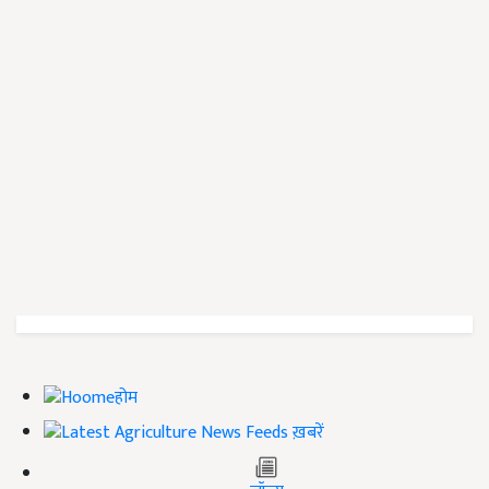
होम
ख़बरें