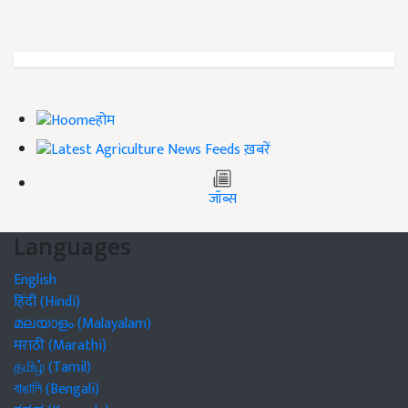
होम
ख़बरें
जॉब्स
Languages
English
हिंदी (Hindi)
മലയാളം (Malayalam)
मराठी (Marathi)
தமிழ் (Tamil)
বাঙালি (Bengali)