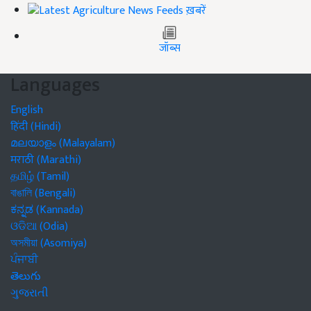
ख़बरें
जॉब्स
Languages
English
हिंदी (Hindi)
മലയാളം (Malayalam)
मराठी (Marathi)
தமிழ் (Tamil)
বাঙালি (Bengali)
ಕನ್ನಡ (Kannada)
ଓଡିଆ (Odia)
অসমীয়া (Asomiya)
ਪੰਜਾਬੀ
తెలుగు
ગુજરાતી