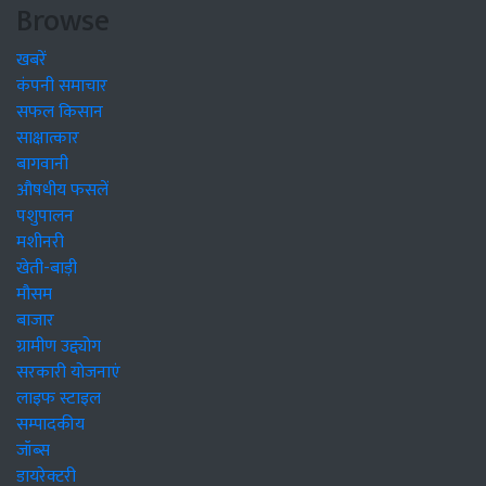
Browse
खबरें
कंपनी समाचार
सफल किसान
साक्षात्कार
बागवानी
औषधीय फसलें
पशुपालन
मशीनरी
खेती-बाड़ी
मौसम
बाजार
ग्रामीण उद्द्योग
सरकारी योजनाएं
लाइफ स्टाइल
सम्पादकीय
जॉब्स
डायरेक्टरी