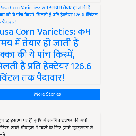
usa Corn Varieties: कम
मय में तैयार हो जाती हैं
क्का की ये पांच किस्में,
िलती है प्रति हेक्टेयर 126.6
्विंटल तक पैदावार!
More Stories
हम व्हाट्सएप पर हैं! कृषि से संबंधित देशभर की सभी
लेटेस्ट ख़बरें मोबाइल में पढ़ने के लिए हमारे व्हाट्सएप से
जुड़ें.