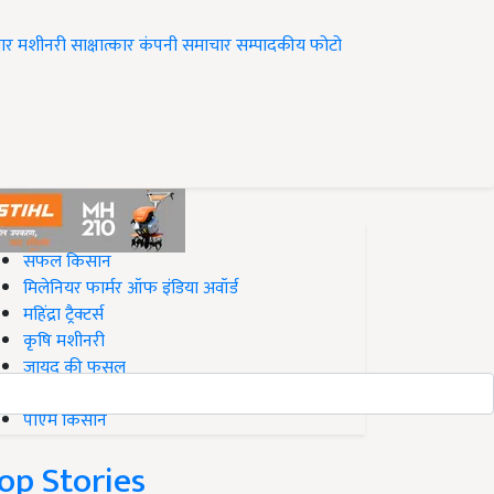
ार
मशीनरी
साक्षात्कार
कंपनी समाचार
सम्पादकीय
फोटो
op on Krishi Jagran
सफल किसान
मिलेनियर फार्मर ऑफ इंडिया अवॉर्ड
महिंद्रा ट्रैक्टर्स
कृषि मशीनरी
जायद की फसल
बिज़नेस आइडियाज
पीएम किसान
op Stories