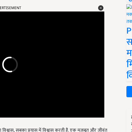
ERTISEMENT
P
स
म
म
क
िश्वास, सबका प्रयास में विश्वास करती है. एक मजबूत और जीवंत