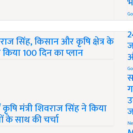
भ
Go
P
2
वराज सिंह, किसान और कृषि क्षेत्र के
ज
र किया 100 दिन का प्लान
औ
Go
स
ग
उ
में कृषि मंत्री शिवराज सिंह ने किया
ज
ं के साथ की चर्चा
Ne
M