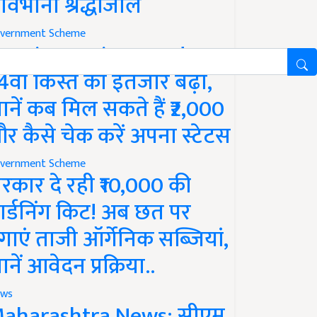
ावभीनी श्रद्धांजलि
vernment Scheme
M Kisan Yojana Update:
4वीं किस्त का इंतजार बढ़ा,
ानें कब मिल सकते हैं ₹2,000
र कैसे चेक करें अपना स्टेटस
vernment Scheme
रकार दे रही ₹10,000 की
ार्डनिंग किट! अब छत पर
गाएं ताजी ऑर्गेनिक सब्जियां,
ानें आवेदन प्रक्रिया..
ws
aharashtra News: सीएम