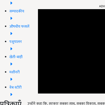
ADV
सम्पादकीय
औषधीय फसलें
पशुपालन
खेती-बाड़ी
मशीनरी
वेब स्टोरी
पत्रिकाएँ
उन्होंने कहा कि, सरकार सबका साथ, सबका विकास, सबका व