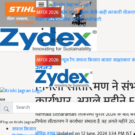
MFOI 2026
होम
ख़बरें
मौसम
खेती-बाड़ी
सरकारी योजना
गैलरी
वीडियो
मासिक पत्रिका
डायरेक्टरी
हिंदी
MFOI 2026
न्यूज़ रैप
सफल किसान
बाजार
साक्षात्कार
क
Home
ख़बरें
निर्मला सीतारमण ने संभ
कार्यभार, अगले महीने
Nirmala Sitharaman: लोकसभा चुनाव 2024 के बाद बनी नई स
निर्मला सीतारमण ने कार्यभार संभाला है. वह अगले महीने 2
#Top on Krishi Jagran
सफल किसान
मोहित नागर
Updated on 12 June, 2024 3:34 PM IST