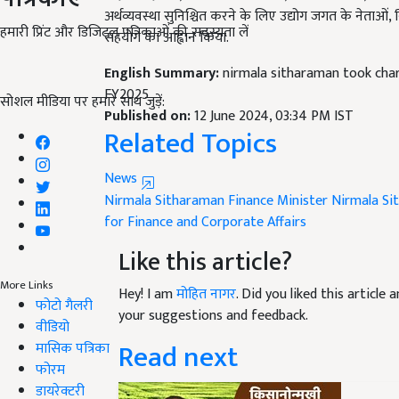
अर्थव्यवस्था सुनिश्चित करने के लिए उद्योग जगत के नेताओ
हमारी प्रिंट और डिजिटल पत्रिकाओं की सदस्यता लें
सहयोग का आह्वान किया.
English Summary:
nirmala sitharaman took char
FY2025
सोशल मीडिया पर हमारे साथ जुड़ें:
Published on:
12 June 2024, 03:34 PM IST
Related Topics
News
Nirmala Sitharaman
Finance Minister Nirmala S
for Finance and Corporate Affairs
Like this article?
More Links
Hey! I am
मोहित नागर
. Did you liked this articl
फोटो गैलरी
your suggestions and feedback.
वीडियो
Read next
मासिक पत्रिका
फोरम
डायरेक्टरी