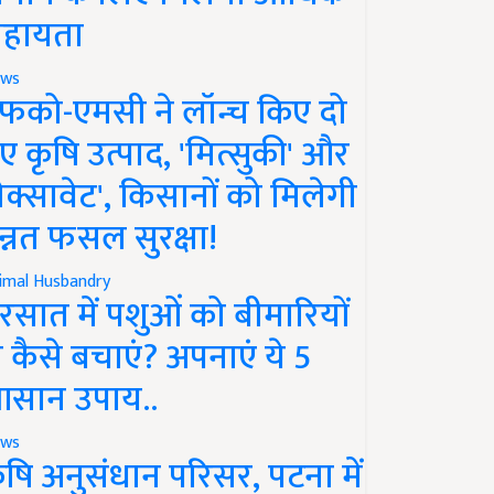
हायता
ws
फको-एमसी ने लॉन्च किए दो
ए कृषि उत्पाद, 'मित्सुकी' और
नेक्सावेट', किसानों को मिलेगी
न्नत फसल सुरक्षा!
imal Husbandry
रसात में पशुओं को बीमारियों
े कैसे बचाएं? अपनाएं ये 5
सान उपाय..
ws
ृषि अनुसंधान परिसर, पटना में