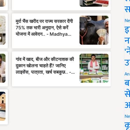
स
Ne
इ
न
'
उ
An
ब
स
आ
Ne
क