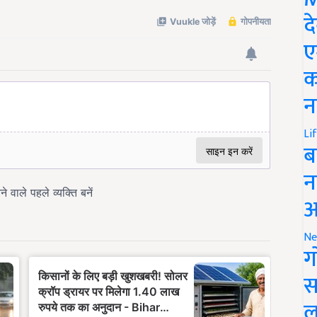
द
ए
क
न
Li
ब
न
आ
Ne
ग
स
ल