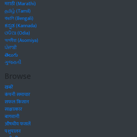
मराठी (Marathi)
தமிழ் (Tamil)
বাঙালি (Bengali)
ಕನ್ನಡ (Kannada)
ଓଡିଆ (Odia)
অসমীয়া (Asomiya)
ਪੰਜਾਬੀ
తెలుగు
ગુજરાતી
Browse
खबरें
कंपनी समाचार
सफल किसान
साक्षात्कार
बागवानी
औषधीय फसलें
पशुपालन