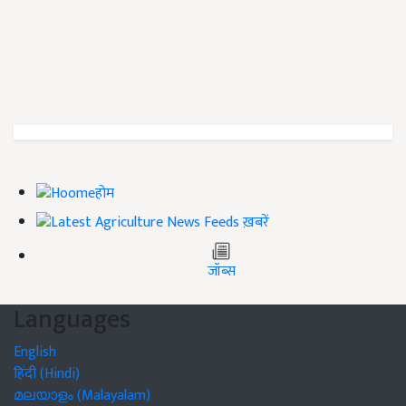
होम
ख़बरें
जॉब्स
Languages
English
हिंदी (Hindi)
മലയാളം (Malayalam)