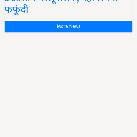
फफूंदी
More News