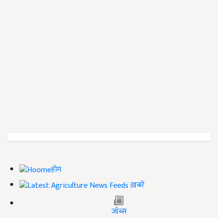
होम
ख़बरें
जॉब्स