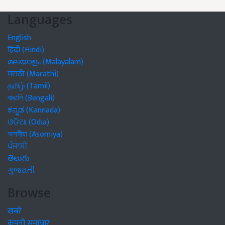
Languages
English
हिंदी (Hindi)
മലയാളം (Malayalam)
मराठी (Marathi)
தமிழ் (Tamil)
বাঙালি (Bengali)
ಕನ್ನಡ (Kannada)
ଓଡିଆ (Odia)
অসমীয়া (Asomiya)
ਪੰਜਾਬੀ
తెలుగు
ગુજરાતી
Browse
खबरें
कंपनी समाचार