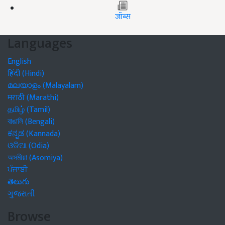
जॉब्स
Languages
English
हिंदी (Hindi)
മലയാളം (Malayalam)
मराठी (Marathi)
தமிழ் (Tamil)
বাঙালি (Bengali)
ಕನ್ನಡ (Kannada)
ଓଡିଆ (Odia)
অসমীয়া (Asomiya)
ਪੰਜਾਬੀ
తెలుగు
ગુજરાતી
Browse