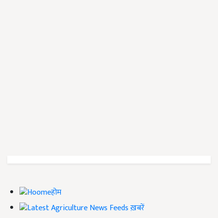
होम
ख़बरें