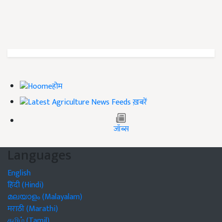
होम
ख़बरें
जॉब्स
Languages
English
हिंदी (Hindi)
മലയാളം (Malayalam)
मराठी (Marathi)
தமிழ் (Tamil)