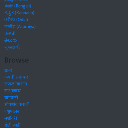
বাঙালি (Bengali)
ಕನ್ನಡ (Kannada)
ଓଡିଆ (Odia)
অসমীয়া (Asomiya)
ਪੰਜਾਬੀ
తెలుగు
ગુજરાતી
Browse
खबरें
कंपनी समाचार
सफल किसान
साक्षात्कार
बागवानी
औषधीय फसलें
पशुपालन
मशीनरी
खेती-बाड़ी