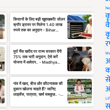
Ne
क
व
क
र
We
अ
क
स
ऑ
Li
स