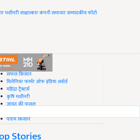
ार
मशीनरी
साक्षात्कार
कंपनी समाचार
सम्पादकीय
फोटो
op on Krishi Jagran
सफल किसान
मिलेनियर फार्मर ऑफ इंडिया अवॉर्ड
महिंद्रा ट्रैक्टर्स
कृषि मशीनरी
जायद की फसल
बिज़नेस आइडियाज
पीएम किसान
op Stories