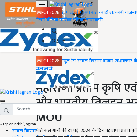
MFOI 2026
होम
ख़बरें
मौसम
खेती-बाड़ी
सरकारी योजना
गैलरी
वीडियो
मासिक पत्रिका
डायरेक्टरी
हिंदी
MFOI 2026
न्यूज़ रैप
सफल किसान
बाजार
साक्षात्कार
क
Home
ख़बरें
महाराणा प्रताप कृषि एवं 
और भारतीय तिलहन अनुस
MOU
#Top on Krishi Jagran
बीते कल यानी की 31 मई, 2024 के दिन महाराणा प्रताप कृषि 
सफल किसान