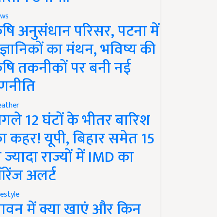
ws
ृषि अनुसंधान परिसर, पटना में
ैज्ञानिकों का मंथन, भविष्य की
ृषि तकनीकों पर बनी नई
णनीति
ather
गले 12 घंटों के भीतर बारिश
ा कहर! यूपी, बिहार समेत 15
े ज्यादा राज्यों में IMD का
रेंज अलर्ट
festyle
ावन में क्या खाएं और किन