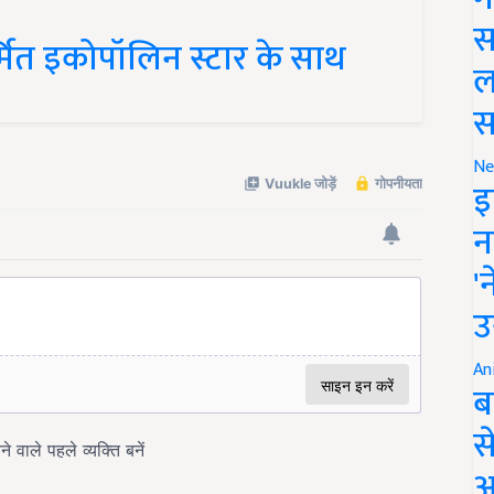
र्मित इकोपॉलिन स्टार के साथ
स
ल
स
Ne
इ
न
'
उ
An
ब
स
आ