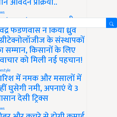
ानें आवेदन प्रक्रिया..
ws
aharashtra News: सीएम
ेवेंद्र फडणवीस ने किया ध्रुव
ग्रीटेक्नोलॉजीज के संस्थापकों
ा सम्मान, किसानों के लिए
वाचार को मिली नई पहचान!
festyle
ारिश में नमक और मसालों में
हीं घुसेगी नमी, अपनाएं ये 3
सान देसी ट्रिक्स
ws
ोबर और कचरे से होगी कमाई,