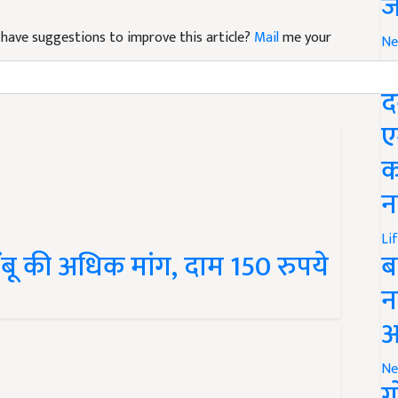
ज
nd have suggestions to improve this article?
Mail
me your
Ne
M
द
ए
क
न
ींबू की अधिक मांग, दाम 150 रुपये
Li
ब
न
आ
Ne
ग