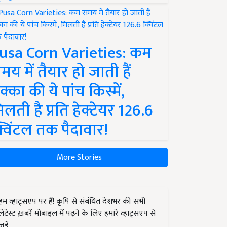
usa Corn Varieties: कम
मय में तैयार हो जाती हैं
क्का की ये पांच किस्में,
िलती है प्रति हेक्टेयर 126.6
्विंटल तक पैदावार!
More Stories
हम व्हाट्सएप पर हैं! कृषि से संबंधित देशभर की सभी
लेटेस्ट ख़बरें मोबाइल में पढ़ने के लिए हमारे व्हाट्सएप से
जुड़ें.