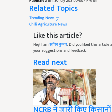
Related Topics
Trending News
Chilli
Agriculture News
Like this article?
Hey! I am
सचिन कुमार
. Did you liked this articl
your suggestions and feedback.
Read next
NCRB ने जारी किए किसानों की