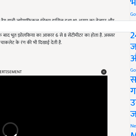
भ
Go
P
टैग यानी ज्योग्राफिकल इंडेक्स हासिल हुआ था. असम का तेजपुर और
ी के लिए मशहूर है. भूत झोलकिया की फसल ज्यादा बारिश में खराब हो
2
 के बाद भूत झोलकिया का आकार 6 से 8 सेंटीमीटर का होता है. अक्सर
ाकलेट के रंग की भी दिखाई देती है.
ज
औ
ERTISEMENT
Go
स
ग
उ
ज
Ne
M