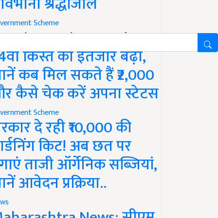
ावभीनी श्रद्धांजलि
vernment Scheme
M Kisan Yojana Update:
4वीं किस्त का इंतजार बढ़ा,
ानें कब मिल सकते हैं ₹2,000
र कैसे चेक करें अपना स्टेटस
vernment Scheme
रकार दे रही ₹10,000 की
ार्डनिंग किट! अब छत पर
गाएं ताजी ऑर्गेनिक सब्जियां,
ानें आवेदन प्रक्रिया..
ws
aharashtra News: सीएम