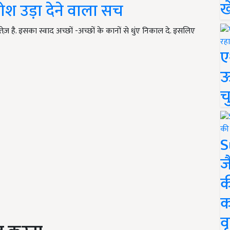
ख
ोश उड़ा देने वाला सच
 है. इसका स्वाद अच्छों -अच्छों के कानों से धुंए निकाल दे. इसलिए
ए
ऊ
च
S
ज
क
क
वृ