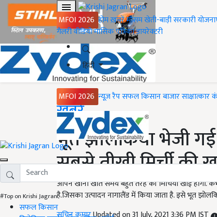
MFOI 2026
होम
ख़बरें
मौसम
खेती-बाड़ी
सरकारी योजना
गैलरी
वीडियो
मासिक पत्रिका
डायरेक्टरी
हिंदी
MFOI 2026
न्यूज़ रैप
सफल किसान
बाजार
साक्षात्कार
क
Home
ख़बरें
भूत झोलकिया भेजी गई 
सबसे तीखी मिर्ची की 
आपने खाना खाते समय बहुत तरह की मिर्चियां खाई होंगी. कभ
है.जिसका उत्पादन नागालैंड में किया जाता है. इसे भूत झोलक
#Top on Krishi Jagran
सफल किसान
सचिन कुमार
Updated on 31 July, 2021 3:36 PM IST