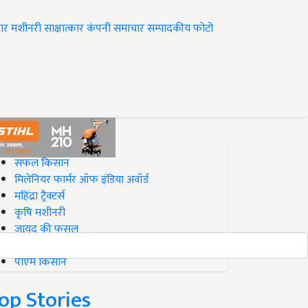
ार
मशीनरी
साक्षात्कार
कंपनी समाचार
सम्पादकीय
फोटो
op on Krishi Jagran
सफल किसान
मिलेनियर फार्मर ऑफ इंडिया अवॉर्ड
महिंद्रा ट्रैक्टर्स
कृषि मशीनरी
जायद की फसल
बिज़नेस आइडियाज
पीएम किसान
op Stories