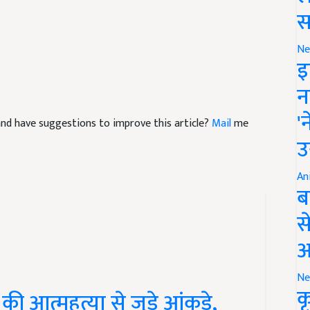
स
Ne
इ
न
e and have suggestions to improve this article?
Mail
me
'
उ
An
ब
स
आ
Ne
 आत्महत्या से जुड़े आंकड़े,
क