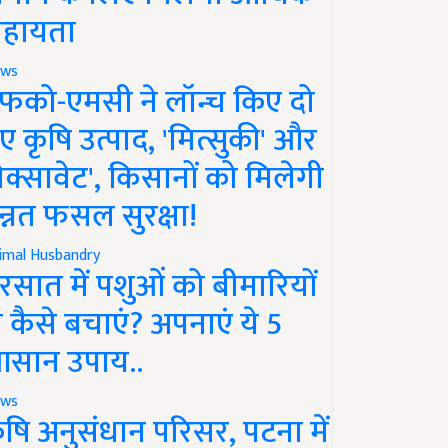
हायता
ws
फको-एमसी ने लॉन्च किए दो
ए कृषि उत्पाद, 'मित्सुकी' और
नेक्सावेट', किसानों को मिलेगी
न्नत फसल सुरक्षा!
imal Husbandry
रसात में पशुओं को बीमारियों
े कैसे बचाएं? अपनाएं ये 5
सान उपाय..
ws
ृषि अनुसंधान परिसर, पटना में