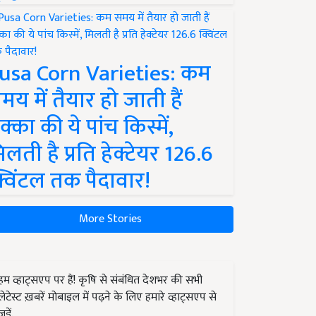
usa Corn Varieties: कम
मय में तैयार हो जाती हैं
क्का की ये पांच किस्में,
िलती है प्रति हेक्टेयर 126.6
्विंटल तक पैदावार!
More Stories
हम व्हाट्सएप पर हैं! कृषि से संबंधित देशभर की सभी
लेटेस्ट ख़बरें मोबाइल में पढ़ने के लिए हमारे व्हाट्सएप से
जुड़ें.