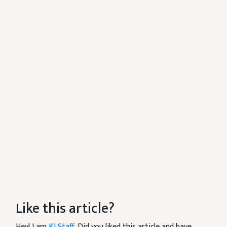
Like this article?
Hey! I am
KJ Staff
. Did you liked this article and have