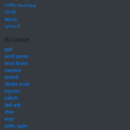
অসমীয়া (Asomiya)
ਪੰਜਾਬੀ
తెలుగు
ગુજરાતી
Browse
खबरें
कंपनी समाचार
सफल किसान
साक्षात्कार
बागवानी
औषधीय फसलें
पशुपालन
मशीनरी
खेती-बाड़ी
मौसम
बाजार
ग्रामीण उद्द्योग