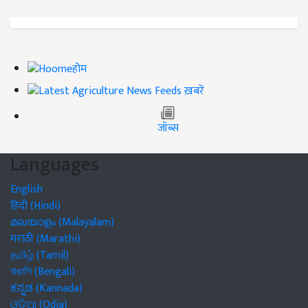
होम
ख़बरें
जॉब्स
Languages
English
हिंदी (Hindi)
മലയാളം (Malayalam)
मराठी (Marathi)
தமிழ் (Tamil)
বাঙালি (Bengali)
ಕನ್ನಡ (Kannada)
ଓଡିଆ (Odia)