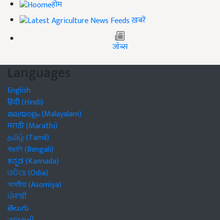
होम
ख़बरें
जॉब्स
Languages
English
हिंदी (Hindi)
മലയാളം (Malayalam)
मराठी (Marathi)
தமிழ் (Tamil)
বাঙালি (Bengali)
ಕನ್ನಡ (Kannada)
ଓଡିଆ (Odia)
অসমীয়া (Asomiya)
ਪੰਜਾਬੀ
తెలుగు