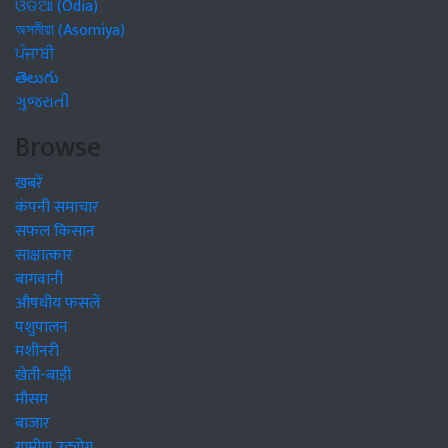
ଓଡିଆ (Odia)
অসমীয়া (Asomiya)
ਪੰਜਾਬੀ
తెలుగు
ગુજરાતી
Browse
खबरें
कंपनी समाचार
सफल किसान
साक्षात्कार
बागवानी
औषधीय फसलें
पशुपालन
मशीनरी
खेती-बाड़ी
मौसम
बाजार
ग्रामीण उद्द्योग