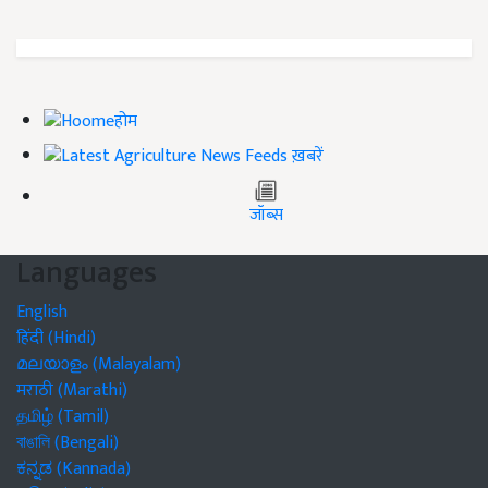
होम
ख़बरें
जॉब्स
Languages
English
हिंदी (Hindi)
മലയാളം (Malayalam)
मराठी (Marathi)
தமிழ் (Tamil)
বাঙালি (Bengali)
ಕನ್ನಡ (Kannada)