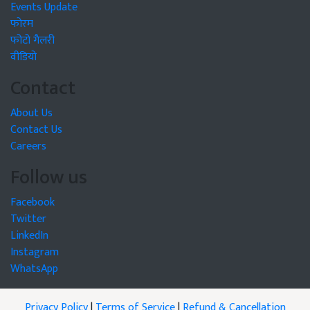
Events Update
फोरम
फोटो गैलरी
वीडियो
Contact
About Us
Contact Us
Careers
Follow us
Facebook
Twitter
LinkedIn
Instagram
WhatsApp
Privacy Policy
|
Terms of Service
|
Refund & Cancellation