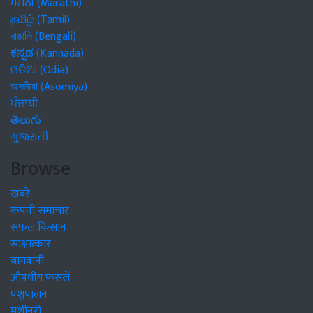
मराठी (Marathi)
தமிழ் (Tamil)
বাঙালি (Bengali)
ಕನ್ನಡ (Kannada)
ଓଡିଆ (Odia)
অসমীয়া (Asomiya)
ਪੰਜਾਬੀ
తెలుగు
ગુજરાતી
Browse
खबरें
कंपनी समाचार
सफल किसान
साक्षात्कार
बागवानी
औषधीय फसलें
पशुपालन
मशीनरी