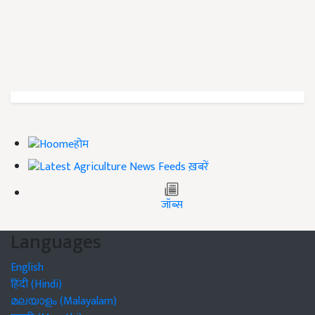
होम
ख़बरें
जॉब्स
Languages
English
हिंदी (Hindi)
മലയാളം (Malayalam)