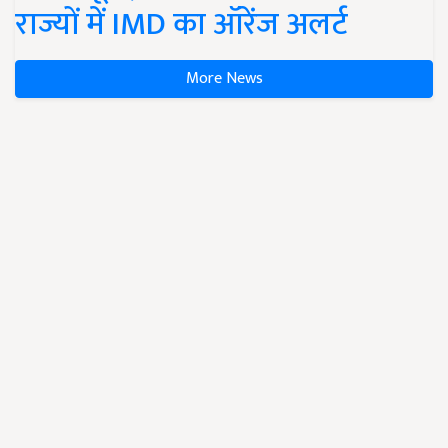
राज्यों में IMD का ऑरेंज अलर्ट
More News