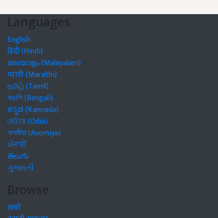
Languages
English
हिंदी (Hindi)
മലയാളം (Malayalam)
मराठी (Marathi)
தமிழ் (Tamil)
বাঙালি (Bengali)
ಕನ್ನಡ (Kannada)
ଓଡିଆ (Odia)
অসমীয়া (Asomiya)
ਪੰਜਾਬੀ
తెలుగు
ગુજરાતી
Browse
खबरें