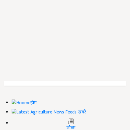
होम
ख़बरें
जॉब्स