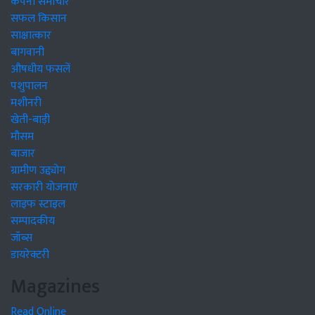
कंपनी समाचार
सफल किसान
साक्षात्कार
बागवानी
औषधीय फसलें
पशुपालन
मशीनरी
खेती-बाड़ी
मौसम
बाजार
ग्रामीण उद्द्योग
सरकारी योजनाएं
लाइफ स्टाइल
सम्पादकीय
जॉब्स
डायरेक्टरी
Magazines
Read Online