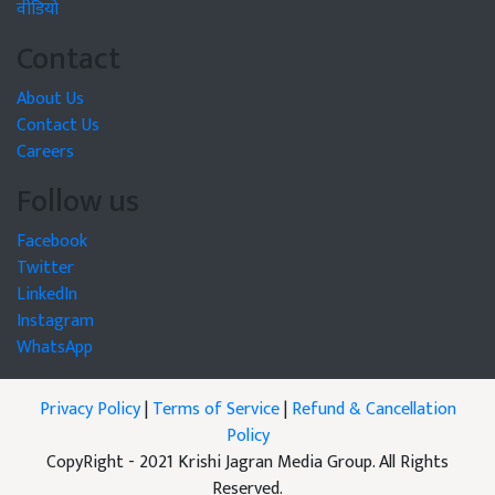
वीडियो
Contact
About Us
Contact Us
Careers
Follow us
Facebook
Twitter
LinkedIn
Instagram
WhatsApp
Privacy Policy
|
Terms of Service
|
Refund & Cancellation
Policy
CopyRight - 2021 Krishi Jagran Media Group. All Rights
Reserved.