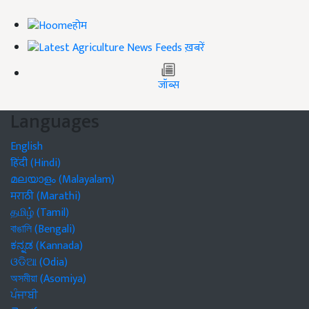
होम
ख़बरें
जॉब्स
Languages
English
हिंदी (Hindi)
മലയാളം (Malayalam)
मराठी (Marathi)
தமிழ் (Tamil)
বাঙালি (Bengali)
ಕನ್ನಡ (Kannada)
ଓଡିଆ (Odia)
অসমীয়া (Asomiya)
ਪੰਜਾਬੀ