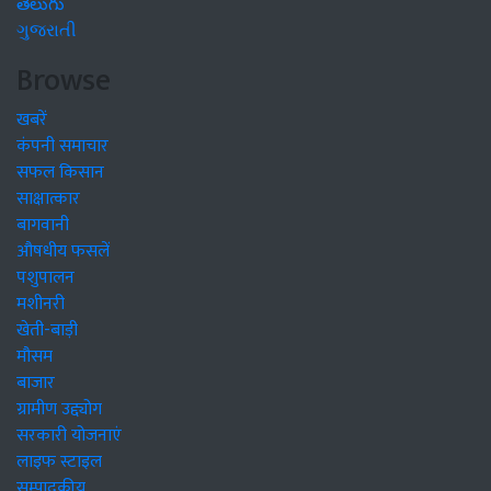
తెలుగు
ગુજરાતી
Browse
खबरें
कंपनी समाचार
सफल किसान
साक्षात्कार
बागवानी
औषधीय फसलें
पशुपालन
मशीनरी
खेती-बाड़ी
मौसम
बाजार
ग्रामीण उद्द्योग
सरकारी योजनाएं
लाइफ स्टाइल
सम्पादकीय