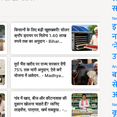
स
Ne
इ
न
'
उ
An
ब
स
आ
Ne
क