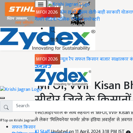
MFOI 2026
होम
ख़बरें
मौसम
खेती-बाड़ी
सरकारी योजना
गैलरी
वीडियो
मासिक पत्रिका
डायरेक्टरी
हिंदी
MFOI 2026
न्यूज़ रैप
सफल किसान
बाजार
साक्षात्कार
क
Home
ख़बरें
'MFOI, VVIF Kisan Bha
सीहोर जिले के किसानो
एसटीआईएचएल के साथ सहयोग से 'MFOI, VVIF Kisan Bhara
से लेकर 'मिलियनेयर फार्मर ऑफ इंडिया अवार्ड्स' से अवगत करा
#Top on Krishi Jagran
सफल किसान
KJ Staff
Updated on 11 April, 2024 3:18 PM IST