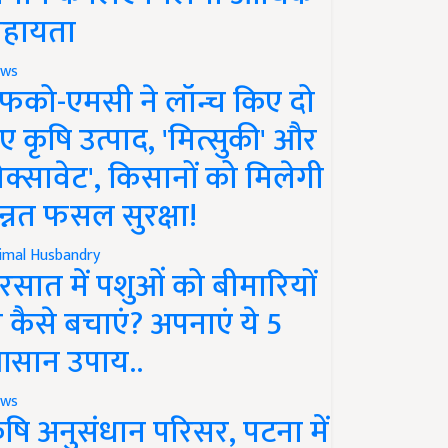
हायता
ws
फको-एमसी ने लॉन्च किए दो
ए कृषि उत्पाद, 'मित्सुकी' और
नेक्सावेट', किसानों को मिलेगी
न्नत फसल सुरक्षा!
imal Husbandry
रसात में पशुओं को बीमारियों
े कैसे बचाएं? अपनाएं ये 5
सान उपाय..
ws
ृषि अनुसंधान परिसर, पटना में