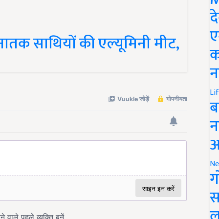
द
 स्नातक साथियों की एल्यूमिनी मीट,
ए
क
न
Li
ब
न
आ
Ne
ग
स
ल