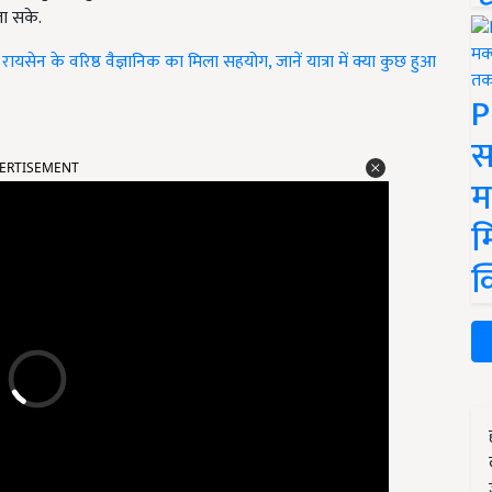
जा सके.
ेन के वरिष्ठ वैज्ञानिक का मिला सहयोग, जानें यात्रा में क्या कुछ हुआ
P
स
ERTISEMENT
म
म
क