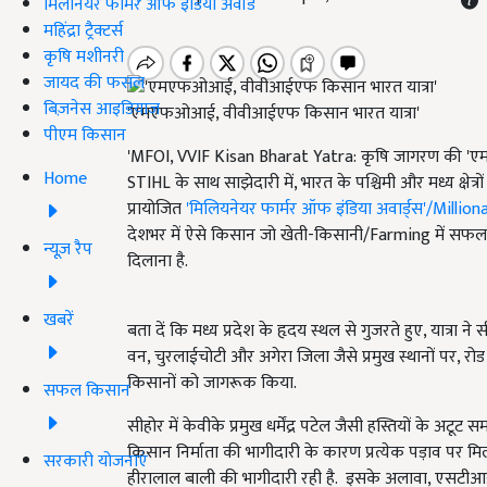
मिलेनियर फार्मर ऑफ इंडिया अवॉर्ड
महिंद्रा ट्रैक्टर्स
कृषि मशीनरी
जायद की फसल
बिज़नेस आइडियाज
'एमएफओआई, वीवीआईएफ किसान भारत यात्रा'
पीएम किसान
'MFOI, VVIF Kisan Bharat Yatra: कृषि जागरण की 
Home
STIHL के साथ साझेदारी में, भारत के पश्चिमी और मध्य क्षेत्रों 
प्रायोजित
'मिलियनेयर फार्मर ऑफ इंडिया अवार्ड्स'/Milli
देशभर में ऐसे किसान जो खेती-किसानी
/Farming में सफल ह
न्यूज़ रैप
दिलाना है.
खबरें
बता दें कि मध्य प्रदेश के हृदय स्थल से गुजरते हुए, यात्रा न
वन, चुरलाईचोटी और अगेरा जिला जैसे प्रमुख स्थानों पर, रोड शो 
किसानों को जागरूक किया.
सफल किसान
सीहोर में केवीके प्रमुख धर्मेंद्र पटेल जैसी हस्तियों के अट
किसान निर्माता की भागीदारी के कारण प्रत्येक पड़ाव पर मिला
सरकारी योजनाएं
हीरालाल बाली की भागीदारी रही है.
इसके अलावा
, एसटीआ