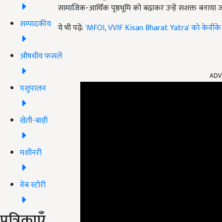
सामाजिक-आर्थिक पृष्ठभूमि को बढ़ाकर उन्हें सशक्त बनाया 
सम्पादकीय
ये भी पढ़ें:
'MFOI, VVIF Kisan Bharat Yatra' को केवीके रायस
औषधीय फसलें
ADV
पशुपालन
खेती-बाड़ी
मशीनरी
वेब स्टोरी
पत्रिकाएँ