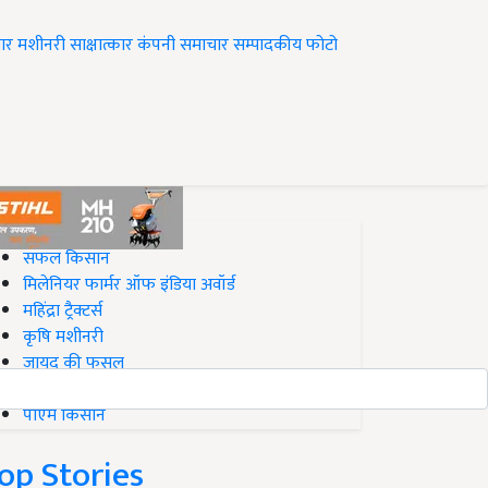
ार
मशीनरी
साक्षात्कार
कंपनी समाचार
सम्पादकीय
फोटो
op on Krishi Jagran
सफल किसान
मिलेनियर फार्मर ऑफ इंडिया अवॉर्ड
महिंद्रा ट्रैक्टर्स
कृषि मशीनरी
जायद की फसल
बिज़नेस आइडियाज
पीएम किसान
op Stories