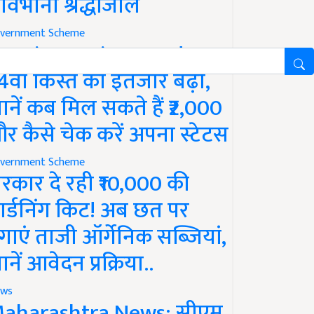
ावभीनी श्रद्धांजलि
vernment Scheme
M Kisan Yojana Update:
4वीं किस्त का इंतजार बढ़ा,
ानें कब मिल सकते हैं ₹2,000
र कैसे चेक करें अपना स्टेटस
vernment Scheme
रकार दे रही ₹10,000 की
ार्डनिंग किट! अब छत पर
गाएं ताजी ऑर्गेनिक सब्जियां,
ानें आवेदन प्रक्रिया..
ws
aharashtra News: सीएम