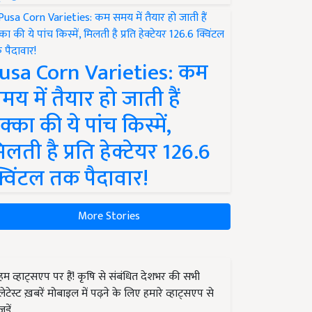
usa Corn Varieties: कम
मय में तैयार हो जाती हैं
क्का की ये पांच किस्में,
िलती है प्रति हेक्टेयर 126.6
्विंटल तक पैदावार!
More Stories
हम व्हाट्सएप पर हैं! कृषि से संबंधित देशभर की सभी
लेटेस्ट ख़बरें मोबाइल में पढ़ने के लिए हमारे व्हाट्सएप से
जुड़ें.