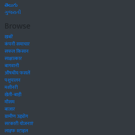
తెలుగు
ગુજરાતી
Browse
खबरें
कंपनी समाचार
सफल किसान
साक्षात्कार
बागवानी
औषधीय फसलें
पशुपालन
मशीनरी
खेती-बाड़ी
मौसम
बाजार
ग्रामीण उद्द्योग
सरकारी योजनाएं
लाइफ स्टाइल