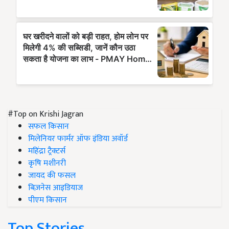
#Top on Krishi Jagran
सफल किसान
मिलेनियर फार्मर ऑफ इंडिया अवॉर्ड
महिंद्रा ट्रैक्टर्स
कृषि मशीनरी
जायद की फसल
बिज़नेस आइडियाज
पीएम किसान
Top Stories