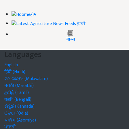
होम
ख़बरें
जॉब्स
Languages
English
हिंदी (Hindi)
മലയാളം (Malayalam)
मराठी (Marathi)
தமிழ் (Tamil)
বাঙালি (Bengali)
ಕನ್ನಡ (Kannada)
ଓଡିଆ (Odia)
অসমীয়া (Asomiya)
ਪੰਜਾਬੀ