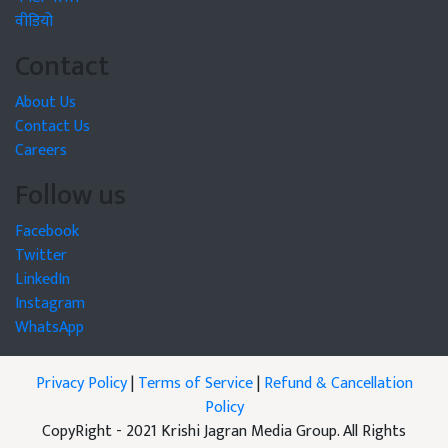
वीडियो
Contact
About Us
Contact Us
Careers
Follow us
Facebook
Twitter
LinkedIn
Instagram
WhatsApp
Privacy Policy
|
Terms of Service
|
Refund & Cancellation
Policy
CopyRight - 2021 Krishi Jagran Media Group. All Rights