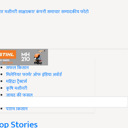
ार
मशीनरी
साक्षात्कार
कंपनी समाचार
सम्पादकीय
फोटो
op on Krishi Jagran
सफल किसान
मिलेनियर फार्मर ऑफ इंडिया अवॉर्ड
महिंद्रा ट्रैक्टर्स
कृषि मशीनरी
जायद की फसल
बिज़नेस आइडियाज
पीएम किसान
op Stories