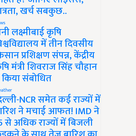
ात्रता, खर्च सबकुछ..
ws
ानी लक्ष्मीबाई कृषि
िश्वविद्यालय में तीन दिवसीय
िसान प्रशिक्षण संपन्न, केंद्रीय
ृषि मंत्री शिवराज सिंह चौहान
े किया संबोधित
ather
िल्ली-NCR समेत कई राज्यों में
ारिश ने मचाई आफत! IMD ने
5 से अधिक राज्यों में बिजली
ड़कने के साथ तेज बारिश का