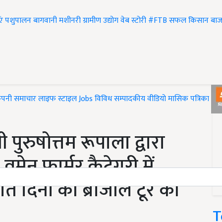
एं
पशुपालन
बागवानी
मशीनरी
ग्रामीण उद्योग
वेब स्टोरी
#FTB
सफल किसान
बाज
ंपनी समाचार
लाइफ स्टाइल
Jobs
विविध
सम्पादकीय
वीडियो
मासिक पत्रिका
#T
ी पुरुषोत्तम रूपाला द्वारा
 वूमेन फार्मर कैटेगरी में
ात दिनों की ब्राजील टूर की
T