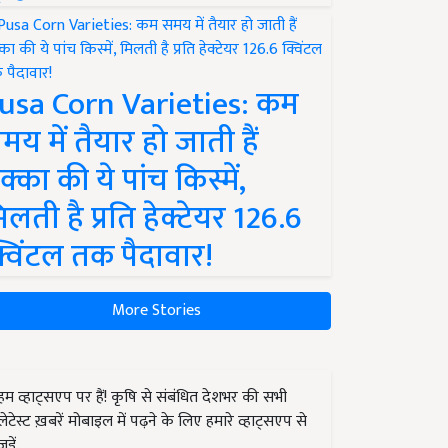
usa Corn Varieties: कम
मय में तैयार हो जाती हैं
क्का की ये पांच किस्में,
िलती है प्रति हेक्टेयर 126.6
्विंटल तक पैदावार!
More Stories
हम व्हाट्सएप पर हैं! कृषि से संबंधित देशभर की सभी
लेटेस्ट ख़बरें मोबाइल में पढ़ने के लिए हमारे व्हाट्सएप से
जुड़ें.