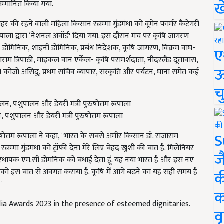
ख
्मानित किया गया.
हर की रहने वाली महिला किसान रत्नम्मा गुंडमंथा को वूमेन फार्मर कैटेगरी
म रूपाला द्वारा ‘नेशनल अवॉर्ड' दिया गया. इस दौरान मंच पर कृषि जागरण
ी डोमिनिक, शाइनी डोमिनिक, प्रबंध निदेशक, कृषि जागरण, विक्रम वाघ-
ए
जाराम त्रिपाठी, माइकल वान एर्केल- कृषि परामर्शदाता, नीदरलैंड दूतावास,
ऊ
ो असिदु, प्रथम सचिव व्यापार, संस्कृति और पर्यटन, घाना समेत कई
च
 पशुपालन और डेयरी मंत्री पुरुषोत्तम रूपाला
S
ुरुषोत्तम रूपाला ने कहा, "भारत के सबसे अमीर किसान डॉ. राजाराम
रत्नम्मा गुंडमंथा को ट्रॉफी देना मेरे लिए बेहद खुशी की बात है. मिलेनियर
ज
 संस्थापक एम.सी डोमनिक को बधाई देता हूं. यह नया भारत है और इस नए
ा को इस बात से अवगत कराया है. कृषि में आगे बढ़ने का यह सही समय है
क
"
क
ndia Awards 2023 in the presence of esteemed dignitaries.
वृ