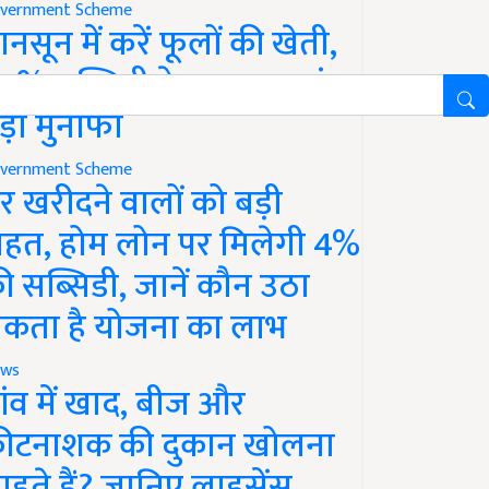
vernment Scheme
ानसून में करें फूलों की खेती,
0% सब्सिडी के साथ कमाएं
ड़ा मुनाफा
vernment Scheme
र खरीदने वालों को बड़ी
ाहत, होम लोन पर मिलेगी 4%
ी सब्सिडी, जानें कौन उठा
कता है योजना का लाभ
ws
ांव में खाद, बीज और
ीटनाशक की दुकान खोलना
ाहते हैं? जानिए लाइसेंस,