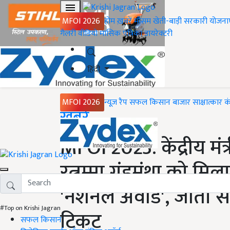
MFOI 2026
होम
ख़बरें
मौसम
खेती-बाड़ी
सरकारी योजना
गैलरी
वीडियो
मासिक पत्रिका
डायरेक्टरी
हिंदी
MFOI 2026
न्यूज़ रैप
सफल किसान
बाजार
साक्षात्कार
क
Home
ख़बरें
MFOI 2023: केंद्रीय मंत्र
रत्नम्मा गुंडमंथा को मिला
'नेशनल अवॉर्ड', जीता स
#Top on Krishi Jagran
टिकट
सफल किसान