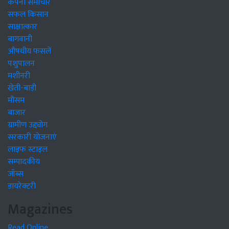
कंपनी समाचार
सफल किसान
साक्षात्कार
बागवानी
औषधीय फसलें
पशुपालन
मशीनरी
खेती-बाड़ी
मौसम
बाजार
ग्रामीण उद्द्योग
सरकारी योजनाएं
लाइफ स्टाइल
सम्पादकीय
जॉब्स
डायरेक्टरी
Magazines
Read Online