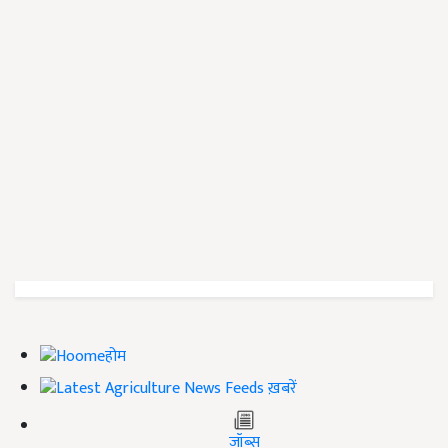
होम
ख़बरें
जॉब्स