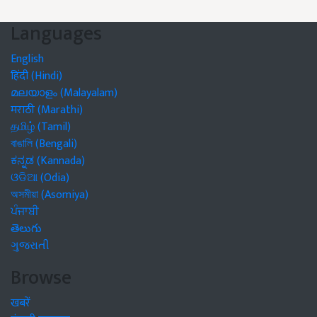
Languages
English
हिंदी (Hindi)
മലയാളം (Malayalam)
मराठी (Marathi)
தமிழ் (Tamil)
বাঙালি (Bengali)
ಕನ್ನಡ (Kannada)
ଓଡିଆ (Odia)
অসমীয়া (Asomiya)
ਪੰਜਾਬੀ
తెలుగు
ગુજરાતી
Browse
खबरें