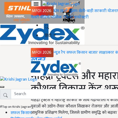
MFOI 2026
होम
ख़बरें
मौसम
खेती-बाड़ी
सरकारी योजना
गैलरी
वीडियो
मासिक पत्रिका
डायरेक्टरी
हिंदी
MFOI 2026
न्यूज़ रैप
सफल किसान
बाजार
साक्षात्कार
क
Home
ख़बरें
महिंद्रा ट्रैक्टर्स और महा
कौशल विकास केंद्र शुर
महिंद्रा ट्रैक्टर्स ने महाराष्ट्र सरकार के साथ गढ़चिरौली म
युवाओं को उद्योग-तैयार कौशल सिखाकर रोजगार और आजीविका क
#Top on Krishi Jagran
आधुनिक प्रशिक्षण मिलेगा, जिससे ग्रामीण समृद्धि को बढ़ावा 
सफल किसान