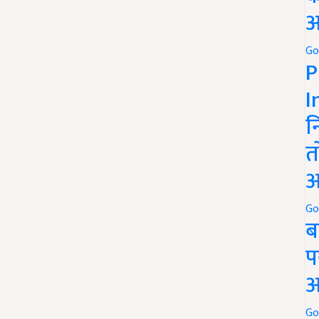
अ
Go
P
I
न
त
अ
Go
ब
प
अ
Go