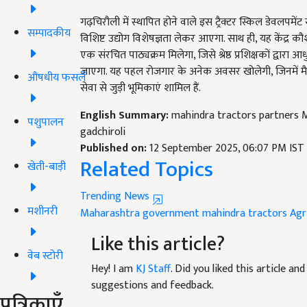
गढ़चिरौली में स्थापित होने वाले इस ट्रैक्टर स्किल डेवलपमेंट से
सम्पादकीय
विशिष्ट उद्योग विशेषज्ञता लेकर आएगा. साथ ही, यह केंद्र कौ
एक संरचित पाठ्यक्रम मिलेगा, जिसे श्रेष्ठ प्रशिक्षकों द
जाएगा. यह पहल रोजगार के अनेक अवसर खोलेगी, जिनमें मैन्युफ
औषधीय फसलें
सेवा से जुड़ी भूमिकाएं शामिल हैं.
English Summary:
mahindra tractors partners 
पशुपालन
gadchiroli
Published on:
12 September 2025, 06:07 PM IST
Related Topics
खेती-बाड़ी
Trending News
मशीनरी
Maharashtra government
mahindra tractors
Agr
Like this article?
वेब स्टोरी
Hey! I am
KJ Staff
. Did you liked this article a
suggestions and feedback.
पत्रिकाएँ