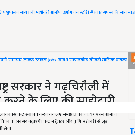
एं
पशुपालन
बागवानी
मशीनरी
ग्रामीण उद्योग
वेब स्टोरी
#FTB
सफल किसान
बाज
ंपनी समाचार
लाइफ स्टाइल
Jobs
विविध
सम्पादकीय
वीडियो
मासिक पत्रिका
#T
राष्ट्र सरकार ने गढ़चिरौली में
ू करने के लिए की साझेदारी
ें कौशल विकास केंद्र स्थापित करने के लिए समझौता किया. यह पहल ग्रामीण
े अवसर बढ़ाएगी. केंद्र में ट्रैक्टर और कृषि मशीनरी से जुड़ा
T
मिलेगा.