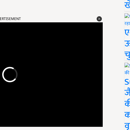
ख
ERTISEMENT
ए
ऊ
च
S
ज
क
क
वृ