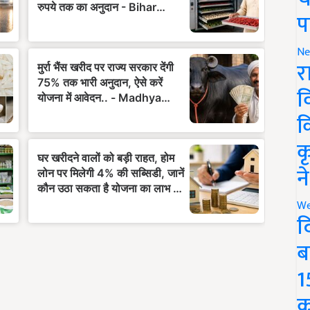
प
Ne
र
व
क
क
न
We
द
ब
1
क