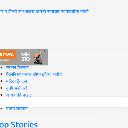
ार
मशीनरी
साक्षात्कार
कंपनी समाचार
सम्पादकीय
फोटो
op on Krishi Jagran
सफल किसान
मिलेनियर फार्मर ऑफ इंडिया अवॉर्ड
महिंद्रा ट्रैक्टर्स
कृषि मशीनरी
जायद की फसल
बिज़नेस आइडियाज
पीएम किसान
op Stories