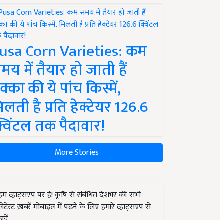
usa Corn Varieties: कम
मय में तैयार हो जाती हैं
क्का की ये पांच किस्में,
िलती है प्रति हेक्टेयर 126.6
्विंटल तक पैदावार!
More Stories
हम व्हाट्सएप पर हैं! कृषि से संबंधित देशभर की सभी
लेटेस्ट ख़बरें मोबाइल में पढ़ने के लिए हमारे व्हाट्सएप से
जुड़ें.