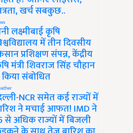
ात्रता, खर्च सबकुछ..
ws
ानी लक्ष्मीबाई कृषि
िश्वविद्यालय में तीन दिवसीय
िसान प्रशिक्षण संपन्न, केंद्रीय
ृषि मंत्री शिवराज सिंह चौहान
े किया संबोधित
ather
िल्ली-NCR समेत कई राज्यों में
ारिश ने मचाई आफत! IMD ने
5 से अधिक राज्यों में बिजली
ड़कने के साथ तेज बारिश का