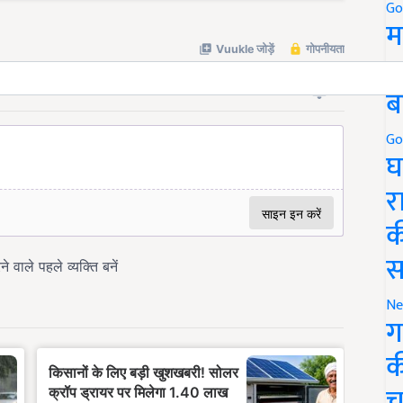
Go
म
5
ब
Go
घ
र
क
स
Ne
ग
क
च