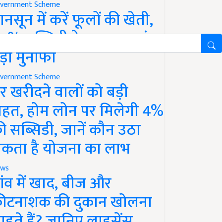
vernment Scheme
ानसून में करें फूलों की खेती,
0% सब्सिडी के साथ कमाएं
ड़ा मुनाफा
vernment Scheme
र खरीदने वालों को बड़ी
ाहत, होम लोन पर मिलेगी 4%
ी सब्सिडी, जानें कौन उठा
कता है योजना का लाभ
ws
ांव में खाद, बीज और
ीटनाशक की दुकान खोलना
ाहते हैं? जानिए लाइसेंस,