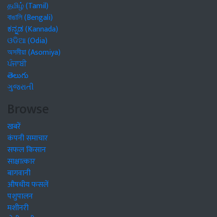
தமிழ் (Tamil)
বাঙালি (Bengali)
ಕನ್ನಡ (Kannada)
ଓଡିଆ (Odia)
অসমীয়া (Asomiya)
ਪੰਜਾਬੀ
తెలుగు
ગુજરાતી
Browse
खबरें
कंपनी समाचार
सफल किसान
साक्षात्कार
बागवानी
औषधीय फसलें
पशुपालन
मशीनरी