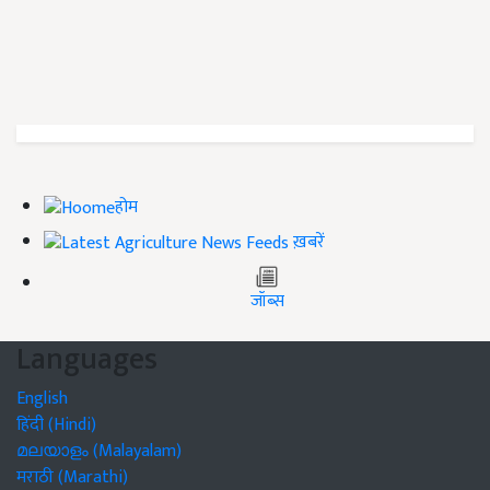
होम
ख़बरें
जॉब्स
Languages
English
हिंदी (Hindi)
മലയാളം (Malayalam)
मराठी (Marathi)