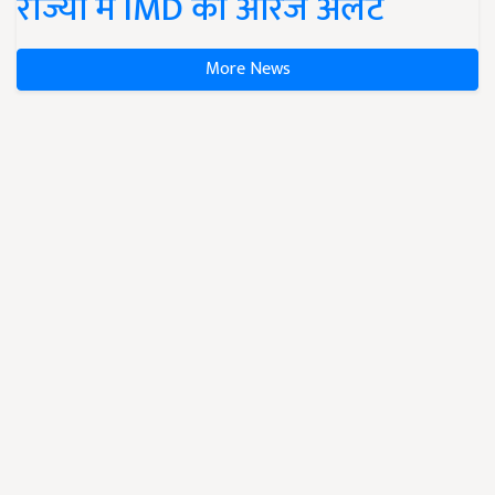
राज्यों में IMD का ऑरेंज अलर्ट
More News