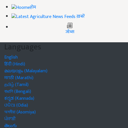
होम
ख़बरें
जॉब्स
Languages
English
हिंदी (Hindi)
മലയാളം (Malayalam)
मराठी (Marathi)
தமிழ் (Tamil)
বাঙালি (Bengali)
ಕನ್ನಡ (Kannada)
ଓଡିଆ (Odia)
অসমীয়া (Asomiya)
ਪੰਜਾਬੀ
తెలుగు