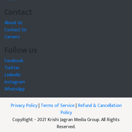
Contact
About Us
Contact Us
Careers
Follow us
Facebook
Twitter
LinkedIn
Instagram
WhatsApp
Privacy Policy
|
Terms of Service
|
Refund & Cancellation
Policy
CopyRight - 2021 Krishi Jagran Media Group. All Rights
Reserved.