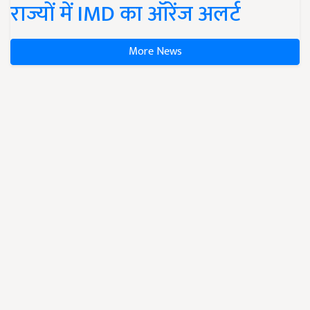
राज्यों में IMD का ऑरेंज अलर्ट
More News