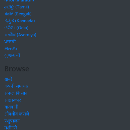
मराठी (Marathi)
தமிழ் (Tamil)
বাঙালি (Bengali)
ಕನ್ನಡ (Kannada)
ଓଡିଆ (Odia)
অসমীয়া (Asomiya)
ਪੰਜਾਬੀ
తెలుగు
ગુજરાતી
Browse
खबरें
कंपनी समाचार
सफल किसान
साक्षात्कार
बागवानी
औषधीय फसलें
पशुपालन
मशीनरी