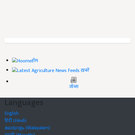
होम
ख़बरें
जॉब्स
Languages
English
हिंदी (Hindi)
മലയാളം (Malayalam)