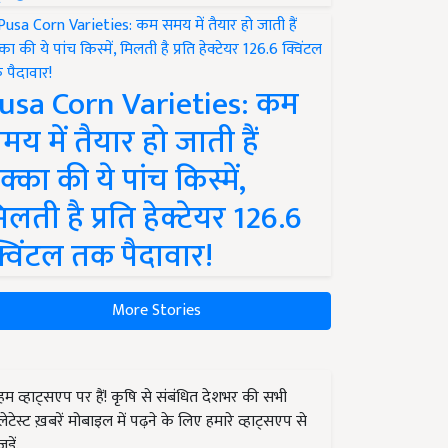
usa Corn Varieties: कम
मय में तैयार हो जाती हैं
क्का की ये पांच किस्में,
िलती है प्रति हेक्टेयर 126.6
्विंटल तक पैदावार!
More Stories
हम व्हाट्सएप पर हैं! कृषि से संबंधित देशभर की सभी
लेटेस्ट ख़बरें मोबाइल में पढ़ने के लिए हमारे व्हाट्सएप से
जुड़ें.