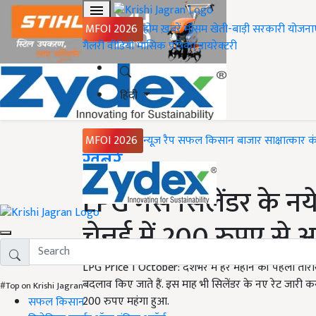
MFOI 2026
होम
ख़बरें
मौसम
खेती-बाड़ी
सरकारी योजना
गैलरी
वीडियो
मासिक पत्रिका
डायरेक्टरी
हिंदी
MFOI 2026
न्यूज़ रैप
सफल किसान
बाजार
साक्षात्कार
क
Home
ख़बरें
LPG गैस सिलेंडर के नये
चेन्नई में 200 रुपए से
LPG Price 1 October: देशभर में हर महीने की पहली तारीख 
बदलाव किए जाते हैं. इस माह भी सिलेंडर के नए रेट जारी कर
#Top on Krishi Jagran
200 रुपए महंगा हुआ.
सफल किसान