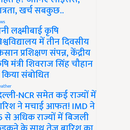
ात्रता, खर्च सबकुछ..
ws
ानी लक्ष्मीबाई कृषि
िश्वविद्यालय में तीन दिवसीय
िसान प्रशिक्षण संपन्न, केंद्रीय
ृषि मंत्री शिवराज सिंह चौहान
े किया संबोधित
ather
िल्ली-NCR समेत कई राज्यों में
ारिश ने मचाई आफत! IMD ने
5 से अधिक राज्यों में बिजली
ड़कने के साथ तेज बारिश का