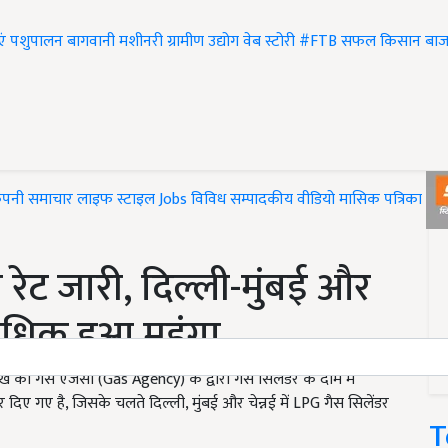
एं
पशुपालन
बागवानी
मशीनरी
ग्रामीण उद्योग
वेब स्टोरी
#FTB
सफल किसान
बाज
ंपनी समाचार
लाइफ स्टाइल
Jobs
विविध
सम्पादकीय
वीडियो
मासिक पत्रिका
#T
 रेट जारी, दिल्ली-मुंबई और
 अधिक हुआ महंगा
को गैस एजेंसी (Gas Agency) के द्वारा गैस सिलेंडर के दाम में
 दिए गए है, जिसके चलते दिल्ली, मुंबई और चेन्नई में LPG गैस सिलेंडर
T