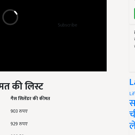
Subscribe
L
ीमत की लिस्ट
Li
गैस सिलेंडर की कीमत
स
च
903 रुपए
ल
929 रुपए