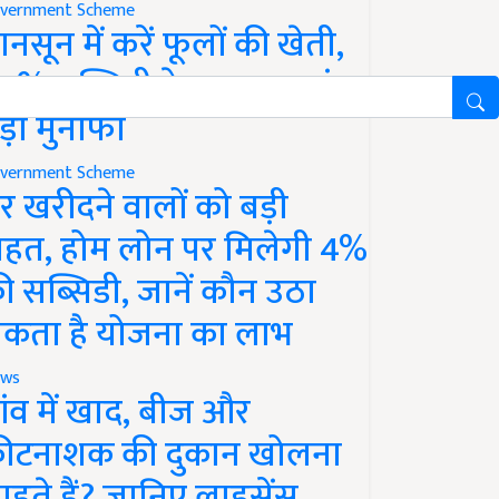
vernment Scheme
ानसून में करें फूलों की खेती,
0% सब्सिडी के साथ कमाएं
ड़ा मुनाफा
vernment Scheme
र खरीदने वालों को बड़ी
ाहत, होम लोन पर मिलेगी 4%
ी सब्सिडी, जानें कौन उठा
कता है योजना का लाभ
ws
ांव में खाद, बीज और
ीटनाशक की दुकान खोलना
ाहते हैं? जानिए लाइसेंस,