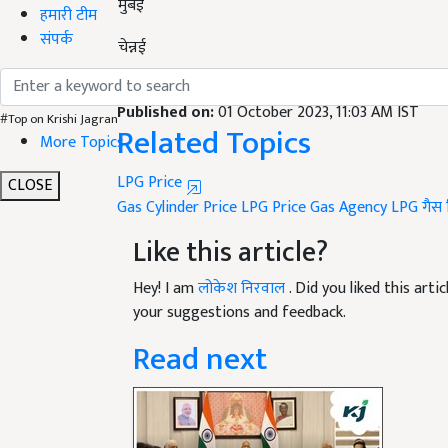
मुंबई
हमारी टीम
संपर्क
चेन्नई
English Summary:
LPG Price 1 October in india 
Published on:
01 October 2023, 11:03 AM IST
#Top on Krishi Jagran
Related Topics
More Topics
LPG Price
CLOSE
Gas Cylinder Price
LPG Price
Gas Agency
LPG गैस 
Like this article?
Hey! I am
लोकेश निरवाल
. Did you liked this art
your suggestions and feedback.
Read next