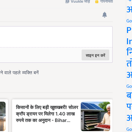
अ
Go
P
I
न
त
अ
Go
ब
प
अ
Go