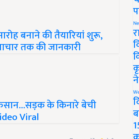
प
Ne
र
मारोह बनाने की तैयारियां शुरू,
व
वाचार तक की जानकारी
क
क
न
We
द
िसान...सड़क के किनारे बेची
ब
ideo Viral
1
क