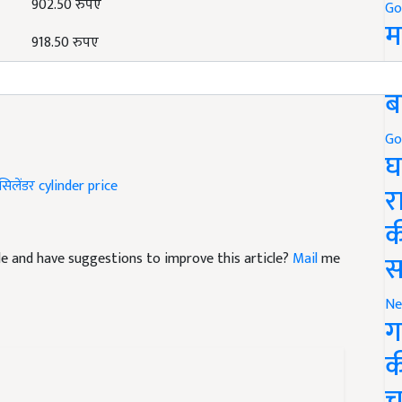
902.50 रुपए
Go
म
918.50 रुपए
5
Gas Agency New Gas Cylinder Price cormashil cylinder price
ब
Go
घ
सिलेंडर
cylinder price
र
क
स
icle and have suggestions to improve this article?
Mail
me
Ne
ग
क
च