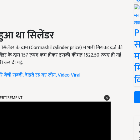
P
हुआ था सिलेंडर
स
ल सिलेंडर के दाम (Cormashil cylinder price) में भारी गिरावट दर्ज की
म
लेंडर के दाम
157 रुपए कम होकर इसकी कीमत 1522.50 रुपए हो गई
ोतरी कर दी गई.
म
े बेची सब्जी, देखते रह गए लोग, Video Viral
क
ERTISEMENT