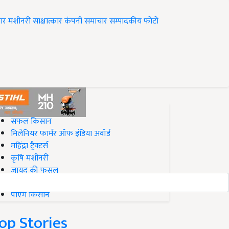
ार
मशीनरी
साक्षात्कार
कंपनी समाचार
सम्पादकीय
फोटो
op on Krishi Jagran
सफल किसान
मिलेनियर फार्मर ऑफ इंडिया अवॉर्ड
महिंद्रा ट्रैक्टर्स
कृषि मशीनरी
जायद की फसल
बिज़नेस आइडियाज
पीएम किसान
op Stories