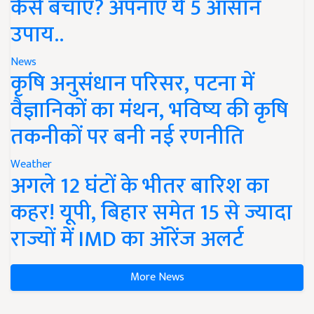
कैसे बचाएं? अपनाएं ये 5 आसान
उपाय..
News
कृषि अनुसंधान परिसर, पटना में
वैज्ञानिकों का मंथन, भविष्य की कृषि
तकनीकों पर बनी नई रणनीति
Weather
अगले 12 घंटों के भीतर बारिश का
कहर! यूपी, बिहार समेत 15 से ज्यादा
राज्यों में IMD का ऑरेंज अलर्ट
More News