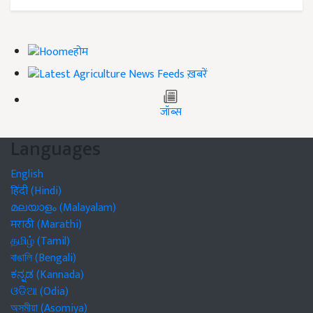
होम
ख़बरें
जॉब्स
Languages
English
हिंदी (Hindi)
മലയാളം (Malayalam)
मराठी (Marathi)
தமிழ் (Tamil)
বাঙালি (Bengali)
ಕನ್ನಡ (Kannada)
ଓଡିଆ (Odia)
অসমীয়া (Asomiya)