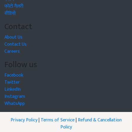
फोटो गैलरी
वीडियो
Contact
About Us
Contact Us
Careers
Follow us
Facebook
Twitter
LinkedIn
Instagram
WhatsApp
Privacy Policy
|
Terms of Service
|
Refund & Cancellation
Policy