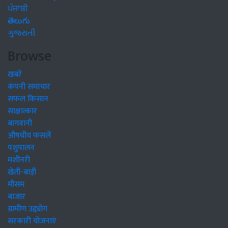
ਪੰਜਾਬੀ
తెలుగు
ગુજરાતી
Browse
खबरें
कंपनी समाचार
सफल किसान
साक्षात्कार
बागवानी
औषधीय फसलें
पशुपालन
मशीनरी
खेती-बाड़ी
मौसम
बाजार
ग्रामीण उद्द्योग
सरकारी योजनाएं