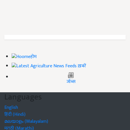
होम
ख़बरें
जॉब्स
Languages
English
हिंदी (Hindi)
മലയാളം (Malayalam)
मराठी (Marathi)