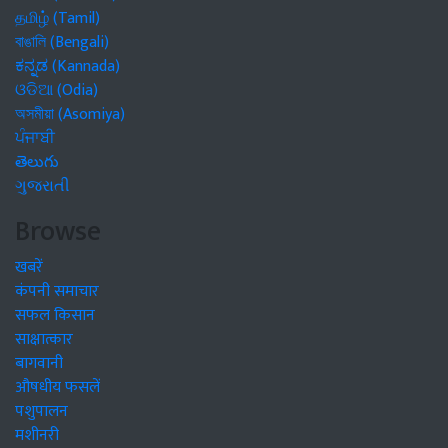
தமிழ் (Tamil)
বাঙালি (Bengali)
ಕನ್ನಡ (Kannada)
ଓଡିଆ (Odia)
অসমীয়া (Asomiya)
ਪੰਜਾਬੀ
తెలుగు
ગુજરાતી
Browse
खबरें
कंपनी समाचार
सफल किसान
साक्षात्कार
बागवानी
औषधीय फसलें
पशुपालन
मशीनरी