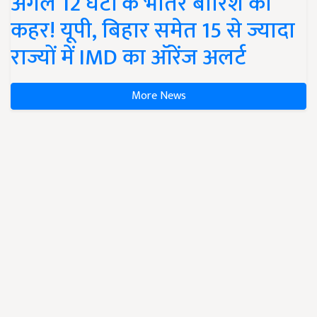
अगले 12 घंटों के भीतर बारिश का
कहर! यूपी, बिहार समेत 15 से ज्यादा
राज्यों में IMD का ऑरेंज अलर्ट
More News