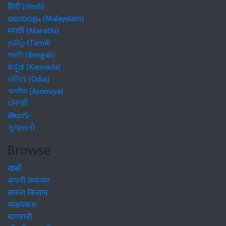
हिंदी (Hindi)
മലയാളം (Malayalam)
मराठी (Marathi)
தமிழ் (Tamil)
বাঙালি (Bengali)
ಕನ್ನಡ (Kannada)
ଓଡିଆ (Odia)
অসমীয়া (Asomiya)
ਪੰਜਾਬੀ
తెలుగు
ગુજરાતી
Browse
खबरें
कंपनी समाचार
सफल किसान
साक्षात्कार
बागवानी