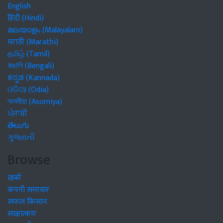
English
हिंदी (Hindi)
മലയാളം (Malayalam)
मराठी (Marathi)
தமிழ் (Tamil)
বাঙালি (Bengali)
ಕನ್ನಡ (Kannada)
ଓଡିଆ (Odia)
অসমীয়া (Asomiya)
ਪੰਜਾਬੀ
తెలుగు
ગુજરાતી
Browse
खबरें
कंपनी समाचार
सफल किसान
साक्षात्कार