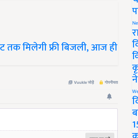
प
Ne
र
व
निट तक मिलेगी फ्री बिजली, आज ही
क
क
न
We
द
ब
1
क