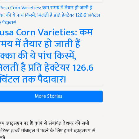
usa Corn Varieties: कम
मय में तैयार हो जाती हैं
क्का की ये पांच किस्में,
िलती है प्रति हेक्टेयर 126.6
्विंटल तक पैदावार!
More Stories
हम व्हाट्सएप पर हैं! कृषि से संबंधित देशभर की सभी
लेटेस्ट ख़बरें मोबाइल में पढ़ने के लिए हमारे व्हाट्सएप से
जुड़ें.