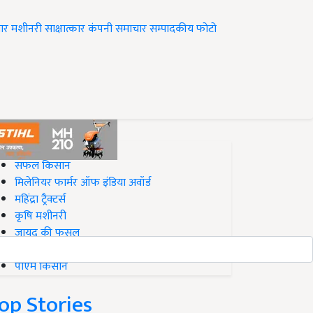
ार
मशीनरी
साक्षात्कार
कंपनी समाचार
सम्पादकीय
फोटो
op on Krishi Jagran
सफल किसान
मिलेनियर फार्मर ऑफ इंडिया अवॉर्ड
महिंद्रा ट्रैक्टर्स
कृषि मशीनरी
जायद की फसल
बिज़नेस आइडियाज
पीएम किसान
op Stories