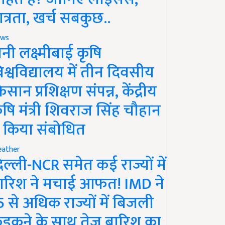
ात्रता, खर्च सबकुछ..
ws
ानी लक्ष्मीबाई कृषि
िश्वविद्यालय में तीन दिवसीय
िसान प्रशिक्षण संपन्न, केंद्रीय
ृषि मंत्री शिवराज सिंह चौहान
े किया संबोधित
ather
िल्ली-NCR समेत कई राज्यों में
ारिश ने मचाई आफत! IMD ने
5 से अधिक राज्यों में बिजली
ड़कने के साथ तेज बारिश का