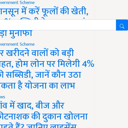
vernment Scheme
ानसून में करें फूलों की खेती,
0% सब्सिडी के साथ कमाएं
ड़ा मुनाफा
vernment Scheme
र खरीदने वालों को बड़ी
ाहत, होम लोन पर मिलेगी 4%
ी सब्सिडी, जानें कौन उठा
कता है योजना का लाभ
ws
ांव में खाद, बीज और
ीटनाशक की दुकान खोलना
ाहते हैं? जानिए लाइसेंस,