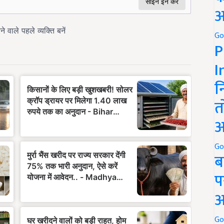
अ
Go
P
I
न
त
अ
Go
ब
प
अ
Go