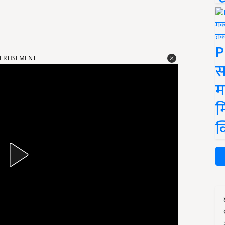
P
ERTISEMENT
स
म
म
क