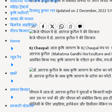
भारत में आधुनिक कृषि से संबधित विषयों पर अपने विचार व्
मिलेनियर फार्मर ऑफ इंडिया अवॉर्ड
महिंद्रा ट्रैक्टर्स
दिव्यांशु कुमार राव
Updated on 2 December, 2022 5:
कृषि मशीनरी
जायद की फसल
बिज़नेस आइडियाज
पीएम किसान
केजे चौपाल में डॉ. आरएस कुरील ने की शिरकत
Home
KJ Chaupal:
आज कृषि जागरण के KJ Chaupal मंच पर महात्
आरएस कुरील (Mahatma Gandhi Horticulture and Fo
न्यूज़ रैप
आमंत्रित किया गया. कृषि जागरण के एडिटर इन चीफ
,
एम.स
खबरें
डॉ. आरएस कुरील के साथ कृषि जागरण के स्टॉफ का फोटो
सफल किसान
चौपाल में आज डॉ. आरएस कुरील ने युवाओं व किसानों भाईयों 
जाए उस पर चर्चा की और चौपाल को संबोधित किया. इस दौर
पॉलिसी के लिए आइडिया
,
इनोवेशन और डिसीजन मेंकिग पर
सरकारी योजनाएं