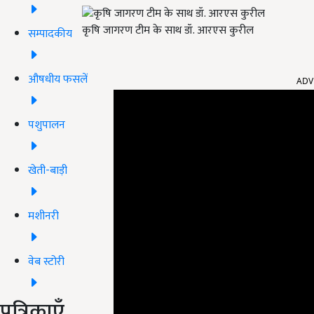
कृषि जागरण टीम के साथ डॉ. आरएस कुरील
सम्पादकीय
औषधीय फसलें
ADV
पशुपालन
खेती-बाड़ी
मशीनरी
वेब स्टोरी
पत्रिकाएँ