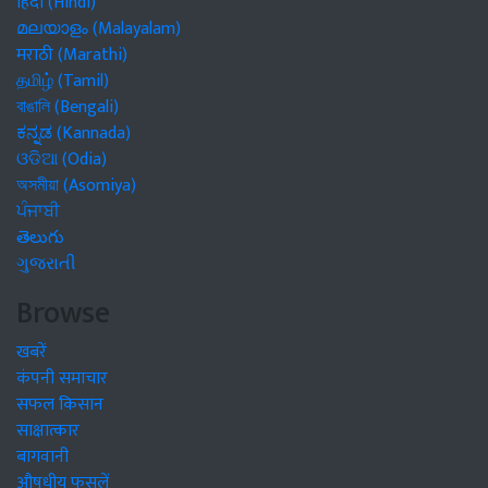
हिंदी (Hindi)
മലയാളം (Malayalam)
मराठी (Marathi)
தமிழ் (Tamil)
বাঙালি (Bengali)
ಕನ್ನಡ (Kannada)
ଓଡିଆ (Odia)
অসমীয়া (Asomiya)
ਪੰਜਾਬੀ
తెలుగు
ગુજરાતી
Browse
खबरें
कंपनी समाचार
सफल किसान
साक्षात्कार
बागवानी
औषधीय फसलें