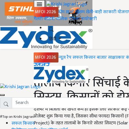
MFOI 2026
होम
ख़बरें
मौसम
खेती-बाड़ी
सरकारी योजना
गैलरी
वीडियो
मासिक पत्रिका
डायरेक्टरी
हिंदी
MFOI 2026
न्यूज़ रैप
सफल किसान
बाजार
साक्षात्कार
क
Home
ख़बरें
तालाब किनारे सिंचाई 
सिस्टम, किसानों को ह
देशभर में बिजली की खपत कम हो इसके लिए सरकार कई सारी
प्रोजेक्ट शुरू किया गया है, जिसका सीधा फायदा किसानों (Fa
#Top on Krishi Jagran
Project) के तहत तालाबों के किनारे सोलर सिस्टम (Sola
सफल किसान