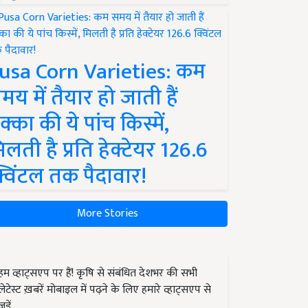
usa Corn Varieties: कम
मय में तैयार हो जाती हैं
क्का की ये पांच किस्में,
िलती है प्रति हेक्टेयर 126.6
्विंटल तक पैदावार!
More Stories
हम व्हाट्सएप पर हैं! कृषि से संबंधित देशभर की सभी
लेटेस्ट ख़बरें मोबाइल में पढ़ने के लिए हमारे व्हाट्सएप से
जुड़ें.