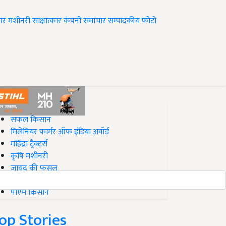
ार
मशीनरी
साक्षात्कार
कंपनी समाचार
सम्पादकीय
फोटो
op on Krishi Jagran
सफल किसान
मिलेनियर फार्मर ऑफ इंडिया अवॉर्ड
महिंद्रा ट्रैक्टर्स
कृषि मशीनरी
जायद की फसल
बिज़नेस आइडियाज
पीएम किसान
op Stories