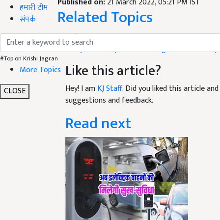
Published on:
21 March 2022, 05:21 PM IST
हमारी टीम
Related Topics
संपर्क
Trending News
Solar System
Haryana News
Irrigation
Pilot Proj
#Top on Krishi Jagran
Like this article?
More Topics
Hey! I am
KJ Staff
. Did you liked this article a
CLOSE
suggestions and feedback.
Read next