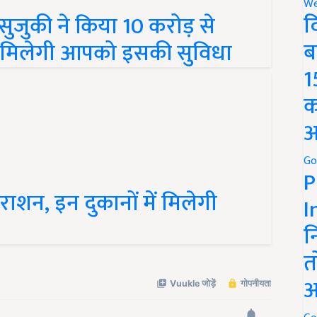
We
द
सुजुकी ने किया 10 करोड़ से
ब
े मिलेगी आपको इसकी सुविधा
1
क
अ
Go
P
ाशन, इन दुकानों में मिलेगी
I
न
त
अ