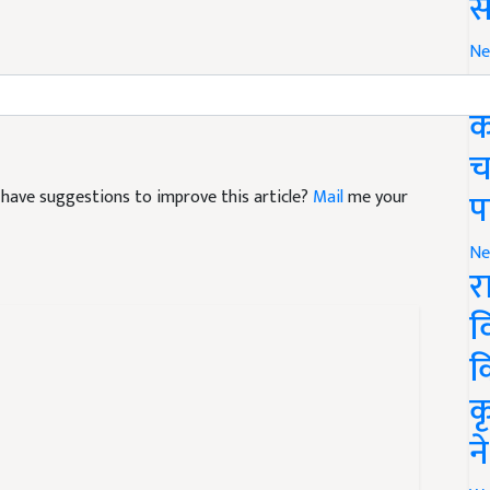
स
Ne
ग
ect
सोलर सिस्टम
क
च
प
nd have suggestions to improve this article?
Mail
me your
Ne
र
व
क
क
न