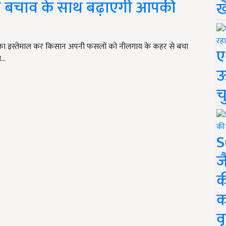
 से बचाव के साथ बढ़ाएगी आपकी
ख
सका इस्तेमाल कर किसान अपनी फसलों को नीलगाय के कहर से बचा
ए
ा…
ऊ
च
S
ज
क
क
वृ