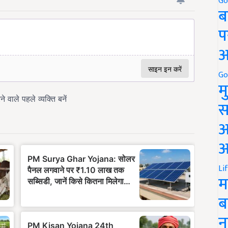
Go
ब
प
अ
Go
म
स
अ
आ
Li
म
ब
न