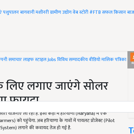
एं
पशुपालन
बागवानी
मशीनरी
ग्रामीण उद्योग
वेब स्टोरी
#FTB
सफल किसान
बाज
ंपनी समाचार
लाइफ स्टाइल
Jobs
विविध
सम्पादकीय
वीडियो
मासिक पत्रिका
#T
के लिए लगाए जाएंगे सोलर
ोगा फायदा
 योजनाएं ला रही है. इसी कड़ी में हरियाणा (Haryana) में एक
rmers) को पहुंचेगा. अब हरियाणा के गावों में पायलट प्रोजेक्ट (Pilot
T
r System) लगाने की कवायद तेज हो गई है.