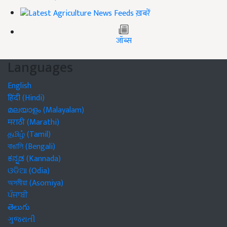
ख़बरें
जॉब्स
Languages
English
हिंदी (Hindi)
മലയാളം (Malayalam)
मराठी (Marathi)
தமிழ் (Tamil)
বাঙালি (Bengali)
ಕನ್ನಡ (Kannada)
ଓଡିଆ (Odia)
অসমীয়া (Asomiya)
ਪੰਜਾਬੀ
తెలుగు
ગુજરાતી