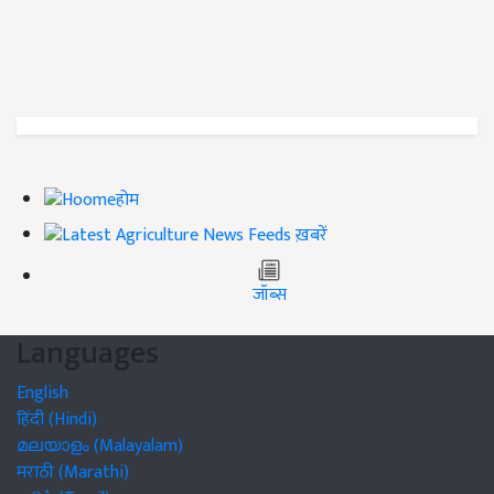
होम
ख़बरें
जॉब्स
Languages
English
हिंदी (Hindi)
മലയാളം (Malayalam)
मराठी (Marathi)