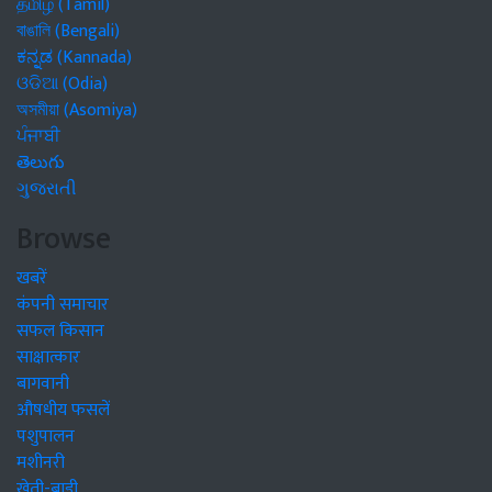
தமிழ் (Tamil)
বাঙালি (Bengali)
ಕನ್ನಡ (Kannada)
ଓଡିଆ (Odia)
অসমীয়া (Asomiya)
ਪੰਜਾਬੀ
తెలుగు
ગુજરાતી
Browse
खबरें
कंपनी समाचार
सफल किसान
साक्षात्कार
बागवानी
औषधीय फसलें
पशुपालन
मशीनरी
खेती-बाड़ी