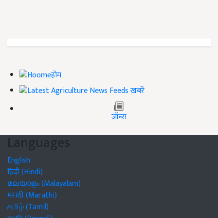
होम
ख़बरें
जॉब्स
Languages
English
हिंदी (Hindi)
മലയാളം (Malayalam)
मराठी (Marathi)
தமிழ் (Tamil)