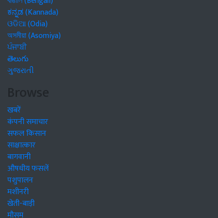
বাঙালি (Bengali)
ಕನ್ನಡ (Kannada)
ଓଡିଆ (Odia)
অসমীয়া (Asomiya)
ਪੰਜਾਬੀ
తెలుగు
ગુજરાતી
Browse
खबरें
कंपनी समाचार
सफल किसान
साक्षात्कार
बागवानी
औषधीय फसलें
पशुपालन
मशीनरी
खेती-बाड़ी
मौसम