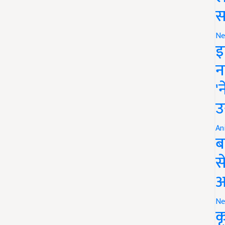
स
Ne
इ
न
'
उ
An
ब
स
आ
Ne
क