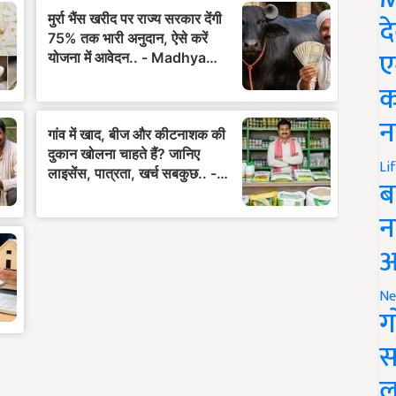
द
ए
क
न
Li
ब
न
आ
Ne
ग
स
ल