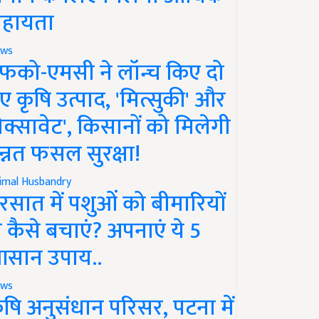
हायता
ws
फको-एमसी ने लॉन्च किए दो
ए कृषि उत्पाद, 'मित्सुकी' और
नेक्सावेट', किसानों को मिलेगी
न्नत फसल सुरक्षा!
imal Husbandry
रसात में पशुओं को बीमारियों
े कैसे बचाएं? अपनाएं ये 5
सान उपाय..
ws
ृषि अनुसंधान परिसर, पटना में