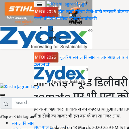
MFOI 2026
होम
ख़बरें
मौसम
खेती-बाड़ी
सरकारी योजना
गैलरी
वीडियो
मासिक पत्रिका
डायरेक्टरी
हिंदी
MFOI 2026
न्यूज़ रैप
सफल किसान
बाजार
साक्षात्कार
क
Home
ख़बरें
ऑनलाइन फूड डिलीवरी इंड
zomato पर भी पड़ा क
हर तरफ जहां कोरोना वायरस का कहर छाया हुआ है, वहीं उद्
बीता होली का बाजार भी इस बार फीका सा नज़र आया.
#Top on Krishi Jagran
सफल किसान
सुधा पाल
Updated on 13 March, 2020 2:29 PM IST