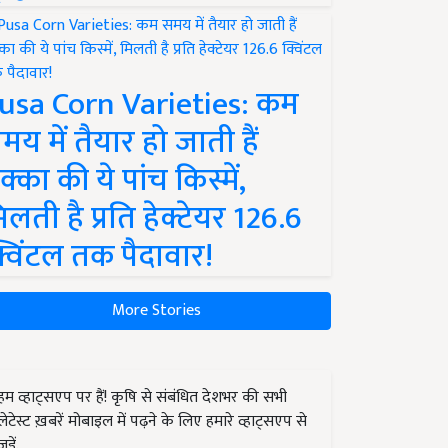
usa Corn Varieties: कम
मय में तैयार हो जाती हैं
क्का की ये पांच किस्में,
िलती है प्रति हेक्टेयर 126.6
्विंटल तक पैदावार!
More Stories
हम व्हाट्सएप पर हैं! कृषि से संबंधित देशभर की सभी
लेटेस्ट ख़बरें मोबाइल में पढ़ने के लिए हमारे व्हाट्सएप से
जुड़ें.