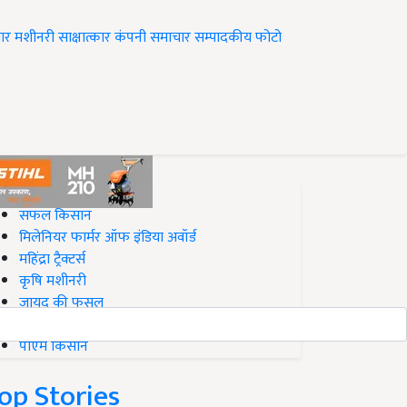
ार
मशीनरी
साक्षात्कार
कंपनी समाचार
सम्पादकीय
फोटो
op on Krishi Jagran
सफल किसान
मिलेनियर फार्मर ऑफ इंडिया अवॉर्ड
महिंद्रा ट्रैक्टर्स
कृषि मशीनरी
जायद की फसल
बिज़नेस आइडियाज
पीएम किसान
op Stories