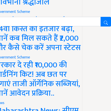
ावभीनी श्रद्धांजलि
vernment Scheme
M Kisan Yojana Update:
4वीं किस्त का इंतजार बढ़ा,
ानें कब मिल सकते हैं ₹2,000
र कैसे चेक करें अपना स्टेटस
vernment Scheme
रकार दे रही ₹10,000 की
ार्डनिंग किट! अब छत पर
गाएं ताजी ऑर्गेनिक सब्जियां,
ानें आवेदन प्रक्रिया..
ws
aharashtra News: सीएम