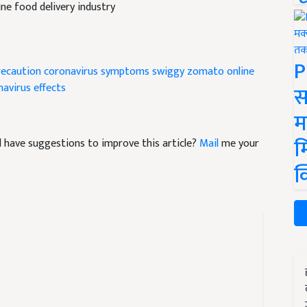
ne food delivery industry
P
recaution
coronavirus symptoms
swiggy
zomato
online
avirus effects
स
म
म
and have suggestions to improve this article?
Mail
me your
क