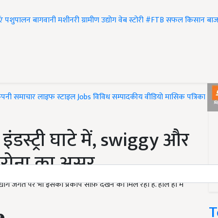
एं
पशुपालन
बागवानी
मशीनरी
ग्रामीण उद्योग
वेब स्टोरी
#FTB
सफल किसान
बाज
ंपनी समाचार
लाइफ स्टाइल
Jobs
विविध
सम्पादकीय
वीडियो
मासिक पत्रिका
#T
स्ट्री घाटे में, swiggy और
ोरोना का असर
योग जगत पर भी इसका प्रकोप साफ़ देखने को मिल रहा है. हाल ही में
T