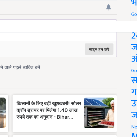
भ
Go
P
2
ज
औ
Go
स
ग
उ
ज
Ne
M