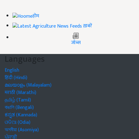
होम
ख़बरें
जॉब्स
Languages
English
हिंदी (Hindi)
മലയാളം (Malayalam)
मराठी (Marathi)
தமிழ் (Tamil)
বাঙালি (Bengali)
ಕನ್ನಡ (Kannada)
ଓଡିଆ (Odia)
অসমীয়া (Asomiya)
ਪੰਜਾਬੀ