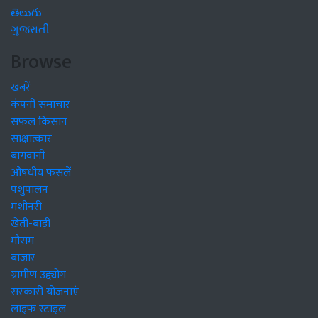
తెలుగు
ગુજરાતી
Browse
खबरें
कंपनी समाचार
सफल किसान
साक्षात्कार
बागवानी
औषधीय फसलें
पशुपालन
मशीनरी
खेती-बाड़ी
मौसम
बाजार
ग्रामीण उद्द्योग
सरकारी योजनाएं
लाइफ स्टाइल