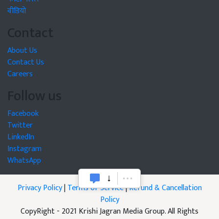
वीडियो
Contact
About Us
Contact Us
Careers
Follow us
Facebook
Twitter
LinkedIn
Instagram
WhatsApp
Privacy Policy
|
Terms of Service
|
Refund & Cancellation
Policy
CopyRight - 2021 Krishi Jagran Media Group. All Rights