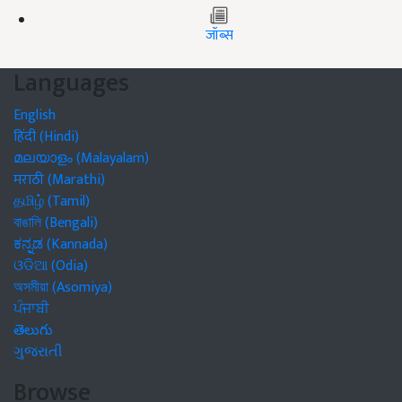
जॉब्स
Languages
English
हिंदी (Hindi)
മലയാളം (Malayalam)
मराठी (Marathi)
தமிழ் (Tamil)
বাঙালি (Bengali)
ಕನ್ನಡ (Kannada)
ଓଡିଆ (Odia)
অসমীয়া (Asomiya)
ਪੰਜਾਬੀ
తెలుగు
ગુજરાતી
Browse