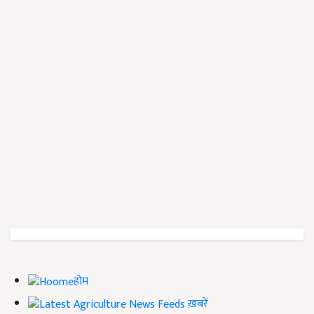
होम
ख़बरें