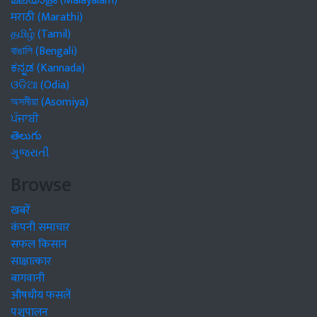
മലയാളം (Malayalam)
मराठी (Marathi)
தமிழ் (Tamil)
বাঙালি (Bengali)
ಕನ್ನಡ (Kannada)
ଓଡିଆ (Odia)
অসমীয়া (Asomiya)
ਪੰਜਾਬੀ
తెలుగు
ગુજરાતી
Browse
खबरें
कंपनी समाचार
सफल किसान
साक्षात्कार
बागवानी
औषधीय फसलें
पशुपालन