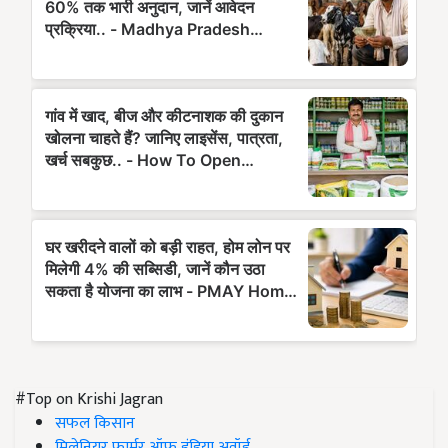
#Top on Krishi Jagran
सफल किसान
मिलेनियर फार्मर ऑफ इंडिया अवॉर्ड