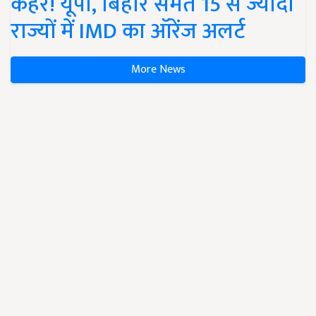
कहर! यूपी, बिहार समेत 15 से ज्यादा
राज्यों में IMD का ऑरेंज अलर्ट
More News