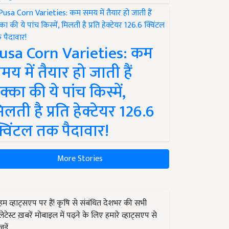
usa Corn Varieties: कम
मय में तैयार हो जाती हैं
क्का की ये पांच किस्में,
िलती है प्रति हेक्टेयर 126.6
्विंटल तक पैदावार!
More Stories
हम व्हाट्सएप पर हैं! कृषि से संबंधित देशभर की सभी
लेटेस्ट ख़बरें मोबाइल में पढ़ने के लिए हमारे व्हाट्सएप से
जुड़ें.