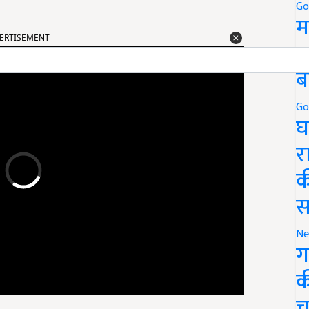
Go
म
ERTISEMENT
5
ब
Go
घ
र
क
स
Ne
ग
क
च
ध ईमेल आईडी और मोबाइल नंबर के साथ पंजीकरण करें.