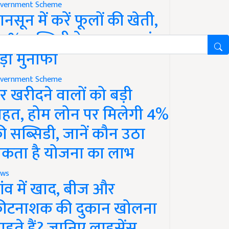
vernment Scheme
ानसून में करें फूलों की खेती,
0% सब्सिडी के साथ कमाएं
ड़ा मुनाफा
vernment Scheme
र खरीदने वालों को बड़ी
ाहत, होम लोन पर मिलेगी 4%
ी सब्सिडी, जानें कौन उठा
कता है योजना का लाभ
ws
ांव में खाद, बीज और
ीटनाशक की दुकान खोलना
ाहते हैं? जानिए लाइसेंस,