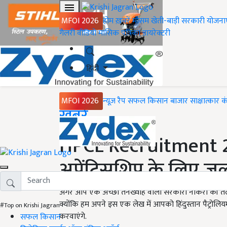
MFOI 2026
होम
ख़बरें
मौसम
खेती-बाड़ी
सरकारी योजना
गैलरी
वीडियो
मासिक पत्रिका
डायरेक्टरी
हिंदी
MFOI 2026
न्यूज़ रैप
सफल किसान
बाजार
साक्षात्कार
क
Home
ख़बरें
HPCL Recruitment 202
अप्रेंटिसशिप के लिए जल
अगर आप एक अच्छी तनख्वाह वाली सरकारी नौकरी की तलाश 
क्योंकि हम अपने इस एक लेख में आपको हिंदुस्तान पैट्रोलियम 
#Top on Krishi Jagran
करवाएंगे.
सफल किसान