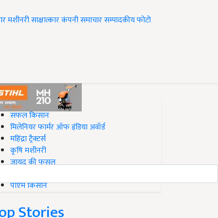
ार
मशीनरी
साक्षात्कार
कंपनी समाचार
सम्पादकीय
फोटो
op on Krishi Jagran
सफल किसान
मिलेनियर फार्मर ऑफ इंडिया अवॉर्ड
महिंद्रा ट्रैक्टर्स
कृषि मशीनरी
जायद की फसल
बिज़नेस आइडियाज
पीएम किसान
op Stories