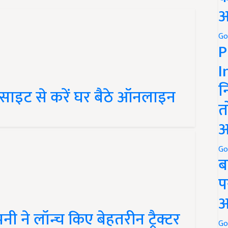
अ
Go
P
I
साइट से करें घर बैठे ऑनलाइन
न
त
अ
Go
ब
प
अ
ंपनी ने लॉन्च किए बेहतरीन ट्रैक्टर
Go