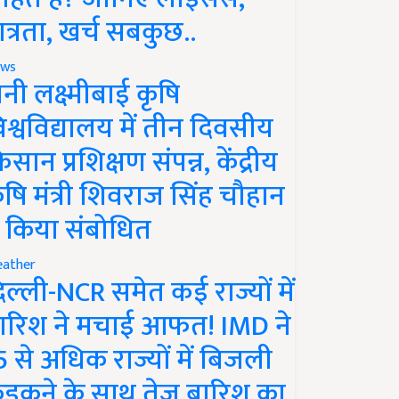
ात्रता, खर्च सबकुछ..
ws
ानी लक्ष्मीबाई कृषि
िश्वविद्यालय में तीन दिवसीय
िसान प्रशिक्षण संपन्न, केंद्रीय
ृषि मंत्री शिवराज सिंह चौहान
े किया संबोधित
ather
िल्ली-NCR समेत कई राज्यों में
ारिश ने मचाई आफत! IMD ने
5 से अधिक राज्यों में बिजली
ड़कने के साथ तेज बारिश का