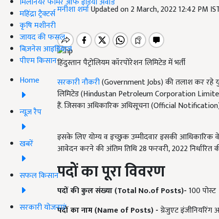
मिलेनियर फार्मर ऑफ इंडिया अवॉर्ड
मनीशा शर्मा
Updated on 2 March, 2022 12:42 PM I
महिंद्रा ट्रैक्टर्स
कृषि मशीनरी
जायद की फसल
बिज़नेस आइडियाज
पीएम किसान
हिंदुस्तान पैट्रोलियम कॉरपोरेशन लिमिटेड में भर्ती
Home
सरकारी नौकरी
(Government Jobs) की तलाश कर रहे युवा
लिमिटेड (Hindustan Petroleum Corporation Limited) ज
हैं. जिसका अधिकारिक अधिसूचना (Official Notification) 
न्यूज़ रैप
इसके लिए योग्य व इच्छुक उम्मीदवार इसकी आधिकारिक वेब
खबरें
आवेदन करने की अंतिम तिथि 28 फरवरी, 2022 निर्धारित की 
पदों का पूरा विवरण
सफल किसान
पदों की कुल संख्या (Total No.of Posts)-
100 पोस्ट
सरकारी योजनाएं
पदों का नाम (Name of Posts) -
ग्रेजुएट इंजीनियरिं