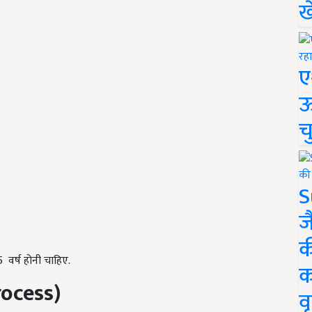
ख
ए
ऊ
च
S
ज
क
 वर्ष होनी चाहिए.
क
rocess
)
वृ