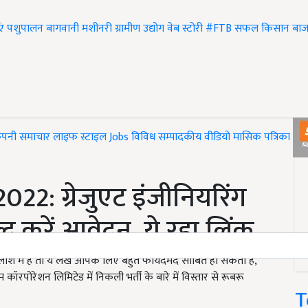
एं
पशुपालन
बागवानी
मशीनरी
ग्रामीण उद्योग
वेब स्टोरी
#FTB
सफल किसान
बाज
ंपनी समाचार
लाइफ स्टाइल
Jobs
विविध
सम्पादकीय
वीडियो
मासिक पत्रिका
#T
2: ग्रेजुएट इंजीनियरिंग
्द करें आवेदन, ये रहा लिंक
में है तो ये लेख आपके लिए बहुत फायदेमंद साबित हो सकता है,
कॉरपोरेशन लिमिटेड में निकली भर्ती के बारे में विस्तार से रूबरू
T